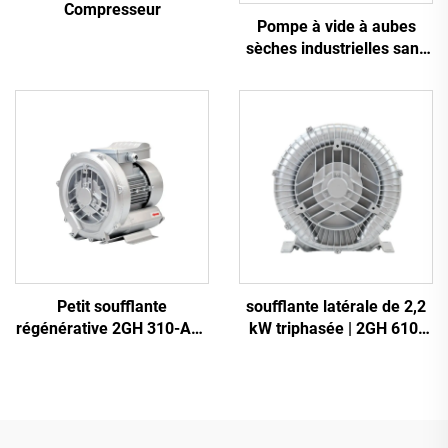
Compresseur
Pompe à vide à aubes
sèches industrielles sans
huile
Petit soufflante
soufflante latérale de 2,2
régénérative 2GH 310-A11
kW triphasée | 2GH 610-
| Débit d'air de 110 m³/h
H16 soufflante à anneau
pour spa et bassin
haute pression pour CNC
et aération