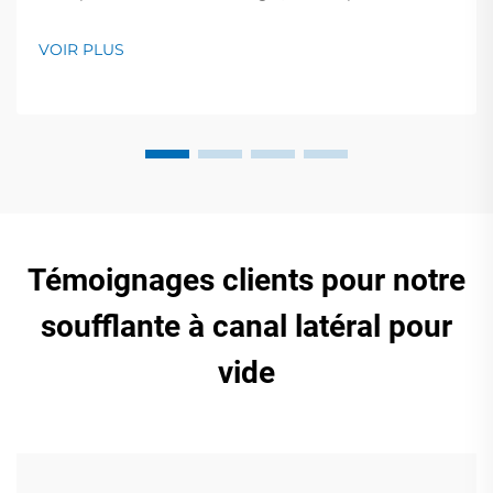
semi-conducteurs, le médical et l'emballage
alimentaire. Zéro contamination, faible bruit,
VOIR PLUS
assistance mondiale. Demandez un devis dès
aujourd'hui.
Témoignages clients pour notre
soufflante à canal latéral pour
vide