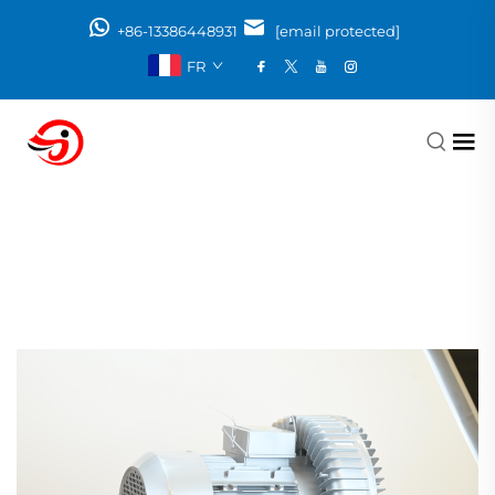
+86-13386448931
[email protected]
FR