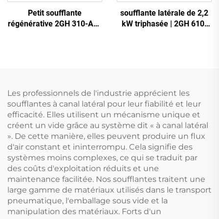
Petit soufflante
soufflante latérale de 2,2
régénérative 2GH 310-A11
kW triphasée | 2GH 610-
| Débit d'air de 110 m³/h
H16 soufflante à anneau
pour spa et bassin
haute pression pour CNC
et aération
Les professionnels de l'industrie apprécient les
soufflantes à canal latéral pour leur fiabilité et leur
efficacité. Elles utilisent un mécanisme unique et
créent un vide grâce au système dit « à canal latéral
». De cette manière, elles peuvent produire un flux
d'air constant et ininterrompu. Cela signifie des
systèmes moins complexes, ce qui se traduit par
des coûts d'exploitation réduits et une
maintenance facilitée. Nos soufflantes traitent une
large gamme de matériaux utilisés dans le transport
pneumatique, l'emballage sous vide et la
manipulation des matériaux. Forts d'un