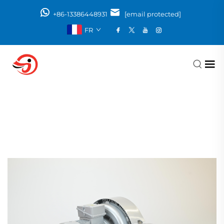
+86-13386448931
[email protected]
FR