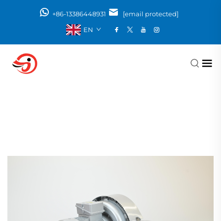
+86-13386448931
[email protected]
EN