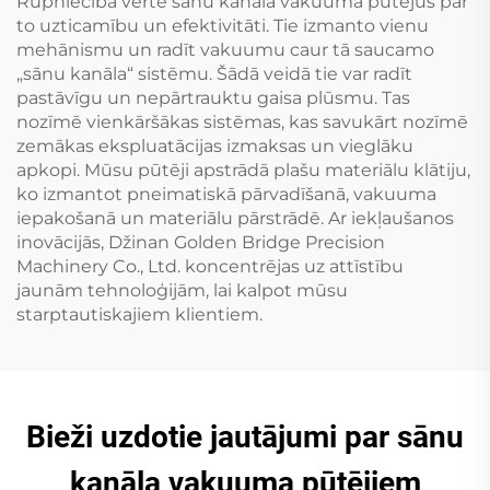
Rūpniecība vērtē sānu kanāla vakuuma pūtējus par
to uzticamību un efektivitāti. Tie izmanto vienu
mehānismu un radīt vakuumu caur tā saucamo
„sānu kanāla“ sistēmu. Šādā veidā tie var radīt
pastāvīgu un nepārtrauktu gaisa plūsmu. Tas
nozīmē vienkāršākas sistēmas, kas savukārt nozīmē
zemākas ekspluatācijas izmaksas un vieglāku
apkopi. Mūsu pūtēji apstrādā plašu materiālu klātiju,
ko izmantot pneimatiskā pārvadīšanā, vakuuma
iepakošanā un materiālu pārstrādē. Ar iekļaušanos
inovācijās, Džinan Golden Bridge Precision
Machinery Co., Ltd. koncentrējas uz attīstību
jaunām tehnoloģijām, lai kalpot mūsu
starptautiskajiem klientiem.
Bieži uzdotie jautājumi par sānu
kanāla vakuuma pūtējiem