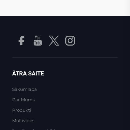
ĀTRA SAITE
Sākumlapa
Par Mums
Produkti
Multivides