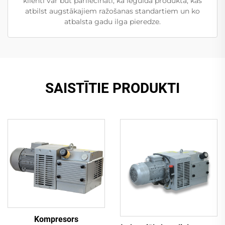
klienti var būt pārliecināti, ka iegulda produktā, kas
atbilst augstākajiem ražošanas standartiem un ko
atbalsta gadu ilga pieredze.
SAISTĪTIE PRODUKTI
Kompresors