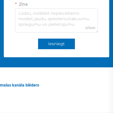
Ziņa
0/1000
Iesniegt
malas kanāla blēders