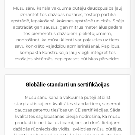
Mūsu sānu kanāla vakuuma pūtēju daudzpusība ļauj
izmantot tos dažādās nozarēs, tostarp pārtika
apstrādē, iepakošanā, koksnes apstrādē un citās. Spēja
apstrādāt gan sausus, gan mitrus materiālus padara
tos piemērotus dažādiem pielietojumiem,
nodrošinot, ka mūsu klienti var paļauties uz tiem
savu konkrēto vajadzību apmierināšanai. Papildus,
kompaktā konstrukcija ļauj viegli integrēt tos
esošajos sistēmās, nepieprasot būtiskas pārveides.
Globālie standarti un sertifikācijas
Mūsu sānu kanāla vakuuma pūtēji atbilst
starptautiskajiem kvalitātes standartiem, saņemot
daudzas patentu tiesības un CE sertifikācijas. Šāda
kvalitātes saglabāšanas pieeja nodrošina, ka mūsu
produkti ir ne tikai uzticami, bet arī droši lietojami
dažādās rūpnieciskās vidēs. Izvēloties mūsu pūtējus,