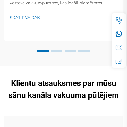
vortexa vakuumpumpas, kas ideāli piemērotas
pusvadītājiem, medicīnai un pārtikas iepakošanai.
Nulles piesārņojums, zems troksnis, globāla atbalsta
SKATĪT VAIRĀK
pakalpojumi. Pieprasiet piedāvājumu jau šodien.
Klientu atsauksmes par mūsu
sānu kanāla vakuuma pūtējiem