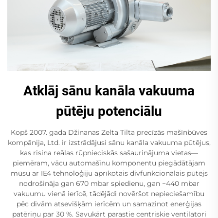
Atklāj sānu kanāla vakuuma
pūtēju potenciālu
Kopš 2007. gada Džinanas Zelta Tilta precīzās mašīnbūves
kompānija, Ltd. ir izstrādājusi sānu kanāla vakuuma pūtējus,
kas risina reālas rūpnieciskās sašaurinājuma vietas—
piemēram, vācu automašīnu komponentu piegādātājam
mūsu ar IE4 tehnoloģiju aprīkotais divfunkcionālais pūtējs
nodrošināja gan 670 mbar spiedienu, gan −440 mbar
vakuumu vienā ierīcē, tādējādi novēršot nepieciešamību
pēc divām atsevišķām ierīcēm un samazinot enerģijas
patēriņu par 30 %. Savukārt parastie centriskie ventilatori