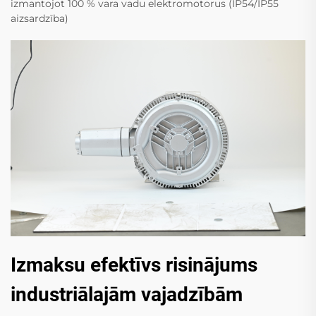
izmantojot 100 % vara vadu elektromotorus (IP54/IP55
aizsardzība)
Izmaksu efektīvs risinājums
industriālajām vajadzībām