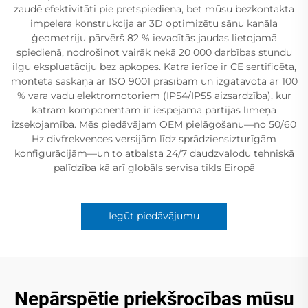
zaudē efektivitāti pie pretspiediena, bet mūsu bezkontakta
impelera konstrukcija ar 3D optimizētu sānu kanāla
ģeometriju pārvērš 82 % ievadītās jaudas lietojamā
spiedienā, nodrošinot vairāk nekā 20 000 darbības stundu
ilgu ekspluatāciju bez apkopes. Katra ierīce ir CE sertificēta,
montēta saskaņā ar ISO 9001 prasībām un izgatavota ar 100
% vara vadu elektromotoriem (IP54/IP55 aizsardzība), kur
katram komponentam ir iespējama partijas līmeņa
izsekojamība. Mēs piedāvājam OEM pielāgošanu—no 50/60
Hz divfrekvences versijām līdz sprādziensizturīgām
konfigurācijām—un to atbalsta 24/7 daudzvalodu tehniskā
palīdzība kā arī globāls servisa tīkls Eiropā
Iegūt piedāvājumu
Nepārspētie priekšrocības mūsu