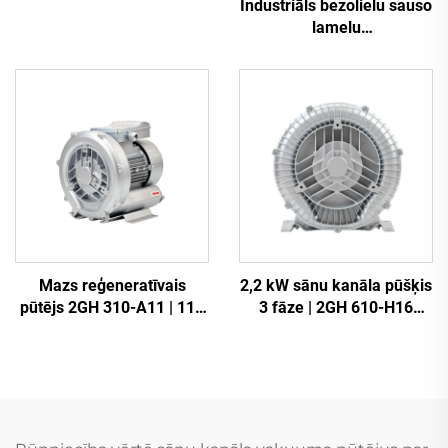
Industriāls bezolielu sauso
lamelu
vakuumkompresors
Mazs reģeneratīvais
2,2 kW sānu kanāla pūšķis
pūtējs 2GH 310-A11 | 110
3 fāze | 2GH 610-H16
m³/h gaisa plūsmai spa un
augsta spiediena gredela
dīķiem
pūšķis CNC un aerācijai