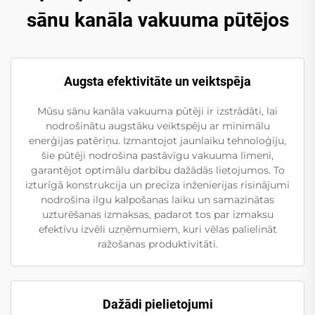
sānu kanāla vakuuma pūtējos
Augsta efektivitāte un veiktspēja
Mūsu sānu kanāla vakuuma pūtēji ir izstrādāti, lai
nodrošinātu augstāku veiktspēju ar minimālu
enerģijas patēriņu. Izmantojot jaunlaiku tehnoloģiju,
šie pūtēji nodrošina pastāvīgu vakuuma līmeni,
garantējot optimālu darbību dažādās lietojumos. To
izturīgā konstrukcija un precīza inženierijas risinājumi
nodrošina ilgu kalpošanas laiku un samazinātas
uzturēšanas izmaksas, padarot tos par izmaksu
efektīvu izvēli uzņēmumiem, kuri vēlas palielināt
ražošanas produktivitāti.
Dažādi pielietojumi