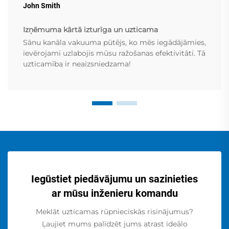
John Smith
Izņēmuma kārtā izturīga un uzticama
Sānu kanāla vakuuma pūtējs, ko mēs iegādājāmies,
ievērojami uzlabojis mūsu ražošanas efektivitāti. Tā
uzticamība ir neaizsniedzama!
Iegūstiet piedāvājumu un sazinieties
ar mūsu inženieru komandu
Meklāt uzticamas rūpnieciskās risinājumus?
Ļaujiet mums palīdzēt jums atrast ideālo