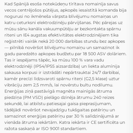
Kad Spānijā esoša notekūdeņu tīrītava nomainīja savus
vecos centrējošos pūtējus, apkopēs iesaistītā komanda bija
nogurusi no ikmēneša vārpsta blīvējumu nomaiņas un
katru ceturksni elektrodzinēju pārvijšanas. Pēc pārejas uz
mūsu sānu kanāla vakuum­pūtēju ar bezkontakta spārnu
riteni un IE4 augstas efektivitātes elektrodzinējiem tika
reģistrēti vairāk nekā 20 000 darbības stundu bez apkopes
— pilnībā novēršot blīvējumu nomaiņu un samazinot ik
gadu paredzēto apkopes budžetu par 18 500 ASV dolāriem.
Tas ir iespējams tāpēc, ka mūsu 100 % vara vadu
elektrodzinēji (IP54/IP55 aizsardzība) un liekta alumīnija
sakausa korpusi ir izstrādāti nepārtrauktai 24/7 darbībai,
kamēr precīzi līdzsvaroti spārnu riteņi (G2,5 klase) uztur
vibrāciju zem 2,5 mm/s, lai novērstu bultu nodilumu.
Enerģijas ziņā pastāvīgā magnēta mainīgās ātruma
piedziņa (PM VSD) pielāgo dzinēja ātrumu 240 reizes
sekundē, lai atbilstu patiesajai gaisa pieprasījumam,
tādējādi novēršot nevajadzīgu tukšgaitas patēriņu un
samazinot enerģijas patēriņu par 30 % salīdzinājumā ar
vienāda ātruma iekārtām. Katra iekārta ir CE sertificēta un
ražota saskaņā ar ISO 9001 standartiem.