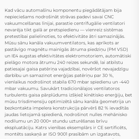
Kad vācu automašīnu komponentu piegādātājam bija
nepieciešams nodrošināt strāvas padevi savai CNC
vakuumcelšanas līnijai, parastie centrīfugālie ventilatori
nevarēja tikt galā ar pretspiedienu — vienreiz sistēmas
pretestībai palielinoties, to efektivitāte ātri samazinājās.
Mūsu sānu kanāla vakuumventilators, kas aprīkots ar
pastāvīgo magnētu mainīgās ātruma piedziņu (PM VSD)
un IE4 augstas efektivitātes elektromotoriem, automātiski
pielāgo motora ātrumu 240 reizes sekundē, lai atbilstu
patiesajai gaisa patēriņa vajadzībai, novēršot nevajadzīgu
darbību un samazinot enerģijas patēriņu par 30 %,
vienlaikus nodrošinot stabila 670 mbar spiedienu un -440
mbar vakuumu. Savukārt tradicionālajos ventilatoros
turbulents gaisa pārplūdums izšķiež kinētisko enerģiju, bet
mūsu trīsdimensiju optimizētā sānu kanāla ģeometrija un
bezkontakta impelera konstrukcija pārvērš 82 % ievadītās
jaudas lietojamā spiedienā, nodrošinot nulles mehānisko
nodilumu un 20 000+ stundu uzturēšanas brīvu
ekspluatāciju. Katrs vienības eksemplārs ir CE sertificēts,
montēts saskaņā ar ISO 9001 prasībām un izgatavots,