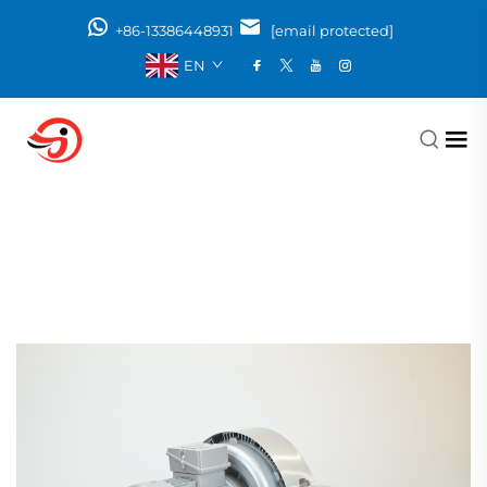
+86-13386448931
[email protected]
EN