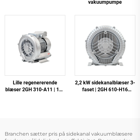
vakuumpumpe
Lille regenererende
2,2 kW sidekanalblæser 3-
blæser 2GH 310-A11 | 110
faset | 2GH 610-H16
m³/t luftstrøm til spa og
højtryksringblæser til CNC
dam
og beluftning
Branchen sætter pris på sidekanal vakuumblæsere