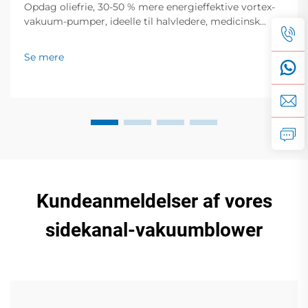
Opdag oliefrie, 30-50 % mere energieffektive vortex-
vakuum-pumper, ideelle til halvledere, medicinsk
udstyr og fødevareemballering. Nul forurening, lav
støj, global support. Anmod om et tilbud i dag.
Se mere
Kundeanmeldelser af vores
sidekanal-vakuumblower