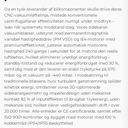
Da en tysk leverandør af bilkomponenter skulle drive deres
CNC-vakuumløftelinje, mistede konventionelle
centrifugalfaner effektiviteten hurtigt under modtryk –
især når systemets modstand steg. Vores sidekanal-
vakuumblæser, udstyret med permanentmagnetisk
variabel hastighedsdrev (PM VSD) og IE4-motorer med
premiumeffektivitet, justerer automatisk motorens
hastighed 240 gange i sekundet for at matche den reelle
luftbehov, hvilket eliminerer unødigt energiforbrug i
standby-tilstand og reducerer energiforbruget med 30 %,
samtidig med at den leverer en stabil trykstyrke på 670
mbar og et vakuum på -440 mbar. I modsætning til
traditionelle blæsere, hvor turbulent genstrømning spilder
kinetisk energi, omdanner vores 3D-optimerede
sidekanalgeometri og impellerdesign uden mekanisk
kontakt 82 % af inputeffekten til brugbar trykenergi, uden
mekanisk slid, hvilket sikrer vedligeholdelsesfri drift i over
20.000 timer. Alle enheder er CE-certificerede, samlet efter
ISO 9001-kontroller og bygget med motorer med 100 %
kobbertråd (IP54/IP55-beskyttelse)