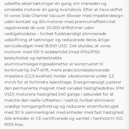
udskifte aksel-tætninger én gang om måneden og
omskabe motorer én gang kvartalsvis. Efter at have skiftet
til vores Side Channel Vacuum Blower med impellerdesign
uden kontakt og IE4-motorer med premiumeffektivitet
registrerede de over 20.000 driftstimer uden
vedligeholdelse – hvilket fuldstændigt eliminerede
udskiftning af tætninger og reducerede deres årlige
servicebudget med 18.500 USD. Det skyldes, at vores
motorer med 100 % kobbertråd (med IP54/IP55-
beskyttelse) og kørbelstøbte
aluminiumslegeringskabinetter er konstrueret til
kontinuerlig 24/7-drift, mens præcisionsbalancerede
impellere (G2,5-kvalitet) holder vibrationerne under 2,5
mm/s for at forhindre lejerslitage. Energimæssigt justerer
den permanente magnet med variabel hastighedsdrev (PM
VSD) motorens hastighed 240 gange i sekundet for at
matche den reelle luftbehov i realtid, hvilket eliminerer
unødigt tomgangsforbrug og reducerer strømforbruget
med 30 % sammenlignet med enheder med fast hastighed.
Alle enheder er CE-certificerede og samlet i henhold til ISO
9001-krav.