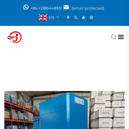
+86-13386448931
[email protected]
EN