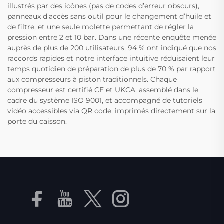
illustrés par des icônes (pas de codes d’erreur obscurs),
panneaux d’accès sans outil pour le changement d’huile et
de filtre, et une seule molette permettant de régler la
pression entre 2 et 10 bar. Dans une récente enquête menée
auprès de plus de 200 utilisateurs, 94 % ont indiqué que nos
raccords rapides et notre interface intuitive réduisaient leur
temps quotidien de préparation de plus de 70 % par rapport
aux compresseurs à piston traditionnels. Chaque
compresseur est certifié CE et UKCA, assemblé dans le
cadre du système ISO 9001, et accompagné de tutoriels
vidéo accessibles via QR code, imprimés directement sur la
porte du caisson.