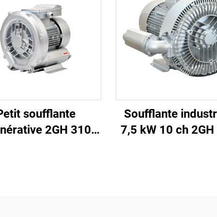
Petit soufflante
Soufflante industr
nérative 2GH 310-
7,5 kW 10 ch 2GH
| Débit d'air de 110
H57
 pour spa et bassin