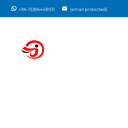
+86-13386448931
[email protected]