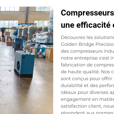
Compresseurs i
une efficacité 
Découvrez les solution
Golden Bridge Precisio
des compresseurs indus
notre entreprise s'est
fabrication de compres
de haute qualité. Nos 
sont conçus pour offr
durabilité et des perfo
idéaux pour diverses ap
engagement en matière
satisfaction client, no
répondent aux normes l