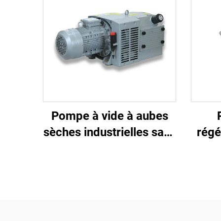
Pompe à vide à aubes
sèches industrielles sans
régé
huile
A11 
m³/h