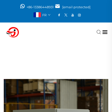
+86-13386448931
[email protected]
FR