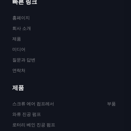
빠른 링크
홈페이지
회사 소개
제품
미디어
질문과 답변
연락처
제품
스크류 에어 컴프레서
부품
와류 진공 펌프
로터리 베인 진공 펌프