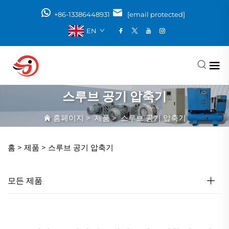
+86-13386448931
[email protected]
EN
스루브 공기 압축기
홈페이지
>
제품
>
스루브 공기 압축기
홈 >
제품
>
스루브 공기 압축기
모든 제품