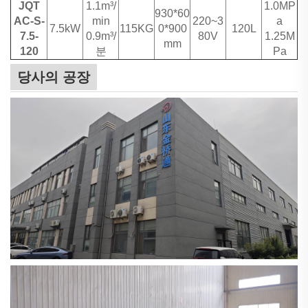
JQT
1.1m³/
1.0MP
930*60
AC-S-
min
220~3
a
7.5kW
115KG
0*900
120L
7.5-
0.9m³/
80V
1.25M
mm
120
분
Pa
당사의 공장