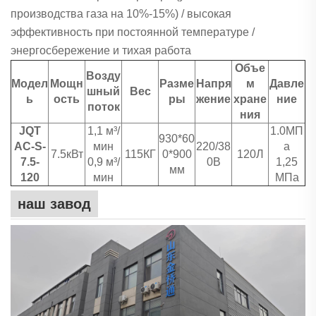
производства газа на 10%-15%) / высокая
эффективность при постоянной температуре /
энергосбережение и тихая работа
Объе
Возду
Модел
Мощн
Разме
Напря
м
Давле
шный
Вес
ь
ость
ры
жение
хране
ние
поток
ния
JQT
1,1 м³/
1.0МП
930*60
AC-S-
мин
220/38
а
7.5кВт
115КГ
0*900
120Л
7.5-
0,9 м³/
0В
1,25
мм
120
мин
МПа
наш завод