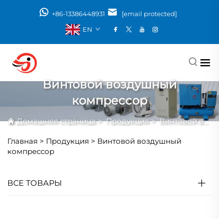
+86-13386448931
[email protected]
EN
Винтовой воздушный
компрессор
Домашняя страница
>
Продукция
>
Винтовой воздушный компрессор
Главная >
Продукция
>
Винтовой воздушный
компрессор
ВСЕ ТОВАРЫ