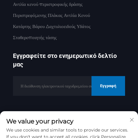
Αντλία κενού περιστροφικής δράσης
Περιστρεφόμενης Πλάκας Αντλία Κενού
Κατάρτης Βάρου Δαχτυλιοειδούς Υδάτος
Σταθεροποιητής τάσης
Εγγραφείτε στο ενημερωτικό δελτίο
μας
Εγγραφή
Πνευματικά δικαιώματα © 2025 από την
We value your privacy
Jinan Golden Bridge Precision
Machinery Co.ltd
Πολιτική
We use cookies and similar tools to provide our services.
If you don't want to accept all cookies, click Personalize
απορρήτου