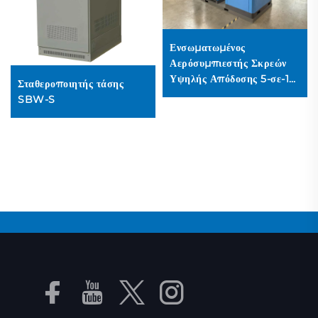
Ενσωματωμένος
Αερόσυμπιεστής Σκρεών
Υψηλής Απόδοσης 5-σε-1
Σταθεροποιητής τάσης
για Λέιζερ Κοπή (16 Bar /
SBW-S
Δεξαμενή 1200 L)