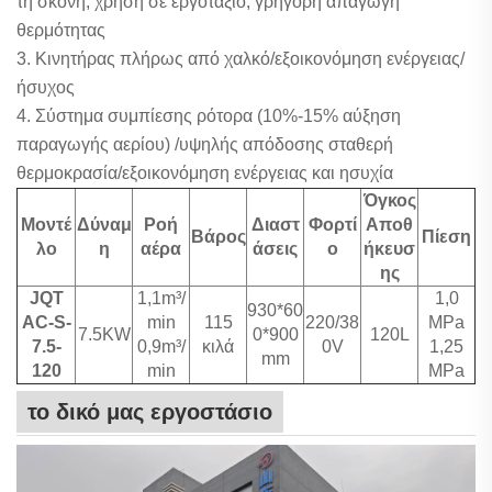
τη σκόνη, χρήση σε εργοτάξιο, γρήγορη απαγωγή
θερμότητας
3. Κινητήρας πλήρως από χαλκό/εξοικονόμηση ενέργειας/
ήσυχος
4. Σύστημα συμπίεσης ρότορα (10%-15% αύξηση
παραγωγής αερίου) /υψηλής απόδοσης σταθερή
θερμοκρασία/εξοικονόμηση ενέργειας και ησυχία
Όγκος
Μοντέ
Δύναμ
Ροή
Διαστ
Φορτί
Αποθ
Βάρος
Πίεση
λο
η
αέρα
άσεις
ο
ήκευσ
ης
JQT
1,1m³/
1,0
930*60
AC-S-
min
115
220/38
MPa
7.5KW
0*900
120L
7.5-
0,9m³/
κιλά
0V
1,25
mm
120
min
MPa
το δικό μας εργοστάσιο