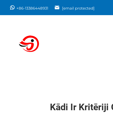
+86-13386448931
[email protected]
Kādi Ir Kritēri