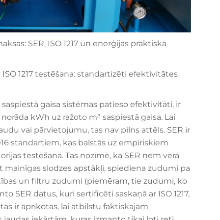
maksas: SER, ISO 1217 un enerģijas praktiskā
 ISO 1217 testēšana: standartizēti efektivitātes
saspiestā gaisa sistēmas patieso efektivitāti, ir
u norāda kWh uz ražoto m³ saspiestā gaisa. Lai
audu vai pārvietojumu, tas nav pilns attēls. SER ir
:2016 standartiem, kas balstās uz empīriskiem
atorijas testēšanā. Tas nozīmē, ka SER ņem vērā
pst mainīgas slodzes apstākļi, spiediena zudumi pa
tības un filtru zudumi (piemēram, tie zudumi, ko
to SER datus, kuri sertificēti saskaņā ar ISO 1217,
ās ir aprīkotas, lai atbilstu faktiskajām
 jaudas iekārtām, kuras izmanto tikai ļoti reti.