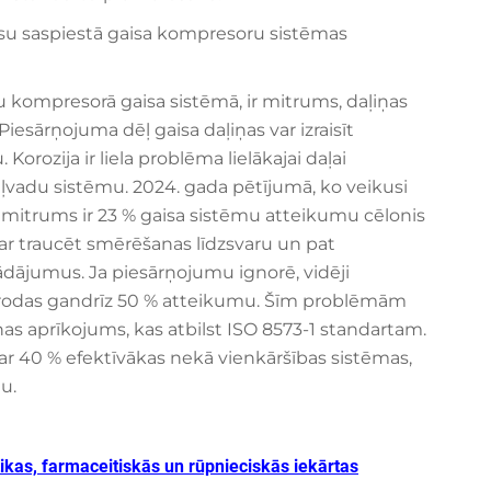
ūsu saspiestā gaisa kompresoru sistēmas
u kompresorā gaisa sistēmā, ir mitrums, daļiņas
iesārņojuma dēļ gaisa daļiņas var izraisīt
orozija ir liela problēma lielākajai daļai
ļvadu sistēmu. 2024. gada pētījumā, ko veikusi
 mitrums ir 23 % gaisa sistēmu atteikumu cēlonis
var traucēt smērēšanas līdzsvaru un pat
trādājumus. Ja piesārņojumu ignorē, vidēji
rodas gandrīz 50 % atteikumu. Šīm problēmām
anas aprīkojums, kas atbilst ISO 8573-1 standartam.
ar 40 % efektīvākas nekā vienkāršības sistēmas,
u.
rtikas, farmaceitiskās un rūpnieciskās iekārtas