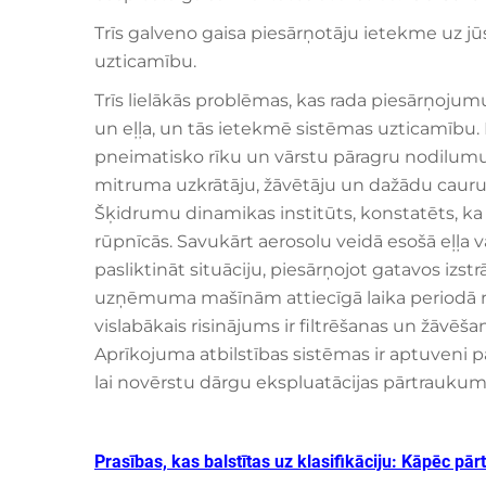
Trīs galveno gaisa piesārņotāju ietekme uz j
uzticamību.
Trīs lielākās problēmas, kas rada piesārņojum
un eļļa, un tās ietekmē sistēmas uzticamību. P
pneimatisko rīku un vārstu pāragru nodilumu. K
mitruma uzkrātāju, žāvētāju un dažādu cauru
Šķidrumu dinamikas institūts, konstatēts, ka
rūpnīcās. Savukārt aerosolu veidā esošā eļļa 
pasliktināt situāciju, piesārņojot gatavos izs
uzņēmuma mašīnām attiecīgā laika periodā 
vislabākais risinājums ir filtrēšanas un žāvēš
Aprīkojuma atbilstības sistēmas ir aptuveni p
lai novērstu dārgu ekspluatācijas pārtraukum
Prasības, kas balstītas uz klasifikāciju: Kāpēc pā