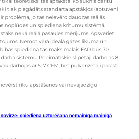
tikai teorētisks; tas apraksta, ko sūknis darītu
iski tiek piegādāts standarta apstākļos (aptuveni
 ir problēma, jo tas neievēro daudzas reālās
ās noplūdes un spiediena kritumu sistēmā.
stāks nekā reālā pasaules mērījums. Apsveriet
ietojums. Ņemot vērā ideālā gāzes likuma un
rbības spiedienā tās maksimālais FAD būs 70
 darba sistēmu. Pneimatiskie slīpētāji darbojas 8–
vāk darbojas ar 5–7 CFM, bet pulverizētāji parasti
novērst rīku apstāšanos vai nevajadzīgu
ā novirze: spiediena uzturēšana nemainīga mainīgā