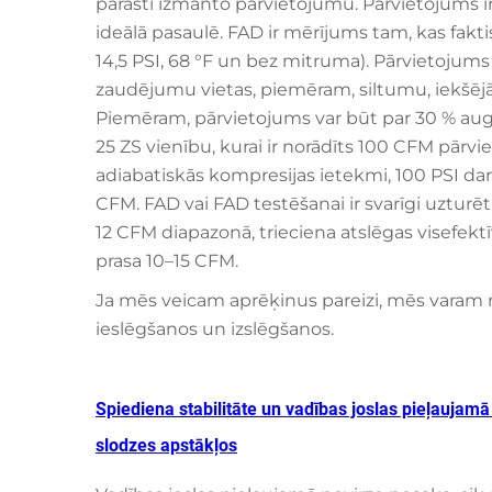
parasti izmanto pārvietojumu. Pārvietojums ir 
ideālā pasaulē. FAD ir mērījums tam, kas fakt
14,5 PSI, 68 °F un bez mitruma). Pārvietojums
zaudējumu vietas, piemēram, siltumu, iekšēj
Piemēram, pārvietojums var būt par 30 % aug
25 ZS vienību, kurai ir norādīts 100 CFM pārv
adiabatiskās kompresijas ietekmi, 100 PSI da
CFM. FAD vai FAD testēšanai ir svarīgi uzturēt
12 CFM diapazonā, trieciena atslēgas visefektī
prasa 10–15 CFM.
Ja mēs veicam aprēķinus pareizi, mēs varam 
ieslēgšanos un izslēgšanos.
Spiediena stabilitāte un vadības joslas pieļaujam
slodzes apstākļos