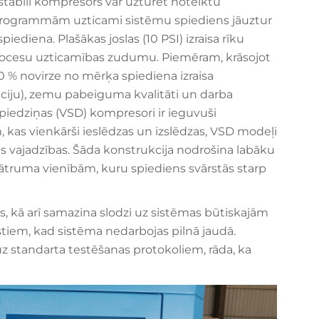
 stabili kompresors var uzturēt noteiktu
programmām uzticami sistēmu spiediens jāuztur
iediena. Plašākas joslas (10 PSI) izraisa rīku
procesu uzticamības zudumu. Piemēram, krāsojot
10 % novirze no mērķa spiediena izraisa
iju), zemu pabeiguma kvalitāti un darba
piedziņas (VSD) kompresori ir ieguvuši
 kas vienkārši ieslēdzas un izslēdzas, VSD modeļi
ās vajadzības. Šāda konstrukcija nodrošina labāku
s ātruma vienībām, kuru spiediens svārstās starp
as, kā arī samazina slodzi uz sistēmas būtiskajām
iem, kad sistēma nedarbojas pilnā jaudā.
 uz standarta testēšanas protokoliem, rāda, ka