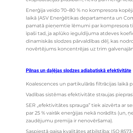
Enerģija veido 70–80 % no kompresora kopēj
laikā (ASV Enerģētikas departamenta un Com
pamatā pieņemtie lēmumi par kompresora tipu
īpaši tad, ja aplūko ieguldījuma atdeves koe
dinamiskās slodzes pārvaldības dēļ, kas nodr
novērtējums koncentrējas uz trim galvenaj
Pilnas un daļējas slodzes adiabatiskā efektivitāte
Koalescences un partikulārās filtrācijas laikā
Vadības sistēmas efektivitāte straujas piepra
SER „efektivitātes sprauga” tiek aizvērta ar s
par 25 % vairāk enerģijas nekā norādīts (un,
zaudējumu premija ir nenovēršama).
Saspiestā gaisa kvalitātes atbilstība: ISO 857