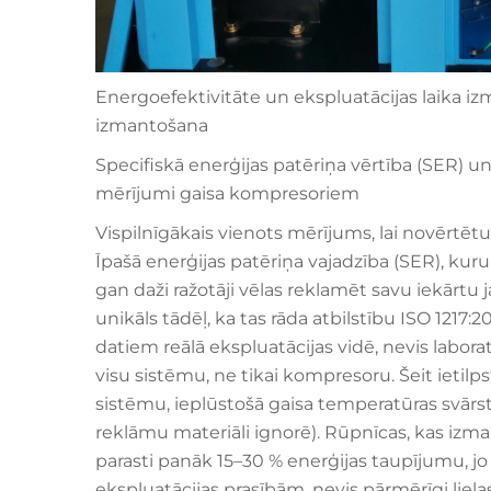
Energoefektivitāte un ekspluatācijas laika iz
izmantošana
Specifiskā enerģijas patēriņa vērtība (SER) un
mērījumi gaisa kompresoriem
Vispilnīgākais vienots mērījums, lai novērtētu 
Īpašā enerģijas patēriņa vajadzība (SER), kur
gan daži ražotāji vēlas reklamēt savu iekārtu j
unikāls tādēļ, ka tas rāda atbilstību ISO 1217
datiem reālā ekspluatācijas vidē, nevis labor
visu sistēmu, ne tikai kompresoru. Šeit ietil
sistēmu, ieplūstošā gaisa temperatūras svārs
reklāmu materiāli ignorē). Rūpnīcas, kas izman
parasti panāk 15–30 % enerģijas taupījumu, jo t
ekspluatācijas prasībām, nevis pārmērīgi lielas