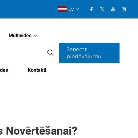
LV
Multivides
Saņemt
piedāvājumu
ldes
Kontakti
es Novērtēšanai?