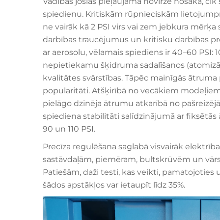
Vadības joslas pieļaujamā novirze nosaka, cik
spiedienu. Kritiskām rūpnieciskām lietojum
ne vairāk kā 2 PSI virs vai zem jebkura mērķa sp
darbības traucējumus un kritisku darbības 
ar aerosolu, vēlamais spiediens ir 40–60 PSI: 
nepietiekamu šķidruma sadalīšanos (atomizāc
kvalitātes svārstības. Tāpēc mainīgās ātruma 
popularitāti. Atšķirībā no vecākiem modeļiem,
pielāgo dzinēja ātrumu atkarībā no pašreizēj
spiediena stabilitāti salīdzinājumā ar fiksētā
90 un 110 PSI.
Precīza regulēšana saglabā visvairāk elektrīb
sastāvdaļām, piemēram, bultskrūvēm un vārst
Patiešām, daži testi, kas veikti, pamatojoties
šādos apstākļos var ietaupīt līdz 35%.