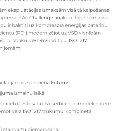
ām ekspluatācijas izmaksām visā tā kalpošanas
pressed Air Challenge analīze). Tāpēc izmaksu
 ir balstīti uz kompresora enerģijas patēriņu,
ficientu (ROI) modernizējot uz VSD vienībām
ošina labāku kWh/m³ rādītāju. ISO 1217
ām jomām:
 pieļaujamais spiediena kritums
sījuma izmaiņu laikā
ertificētu testēšanu. Nesertificētie modeļi patērē
 ņemot vērā ISO 1217 trūkumu, kombinētā
3-1 standartu piemērošana.