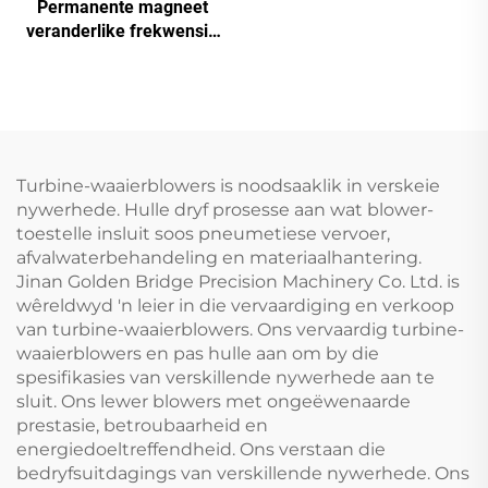
Frekweksie Omsetting
Permanente magneet
Dubbele Tenk
veranderlike frekwensie
Skroefmasjien
skroef lugkompressor
Turbine-waaierblowers is noodsaaklik in verskeie
nywerhede. Hulle dryf prosesse aan wat blower-
toestelle insluit soos pneumetiese vervoer,
afvalwaterbehandeling en materiaalhantering.
Jinan Golden Bridge Precision Machinery Co. Ltd. is
wêreldwyd 'n leier in die vervaardiging en verkoop
van turbine-waaierblowers. Ons vervaardig turbine-
waaierblowers en pas hulle aan om by die
spesifikasies van verskillende nywerhede aan te
sluit. Ons lewer blowers met ongeëwenaarde
prestasie, betroubaarheid en
energiedoeltreffendheid. Ons verstaan die
bedryfsuitdagings van verskillende nywerhede. Ons