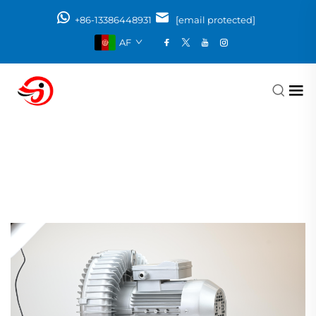
+86-13386448931
[email protected]
AF