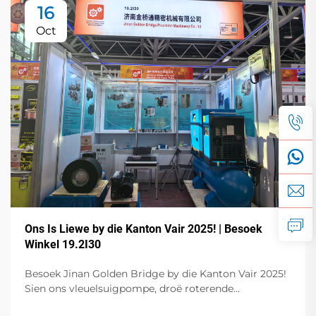
16
Oct
Ons Is Liewe by die Kanton Vair 2025! | Besoek
Winkel 19.2I30
Besoek Jinan Golden Bridge by die Kanton Vair 2025!
Sien ons vleuelsuigpompe, droë roterende
vouwspompies, frekwensie-gereelde suigpompe,