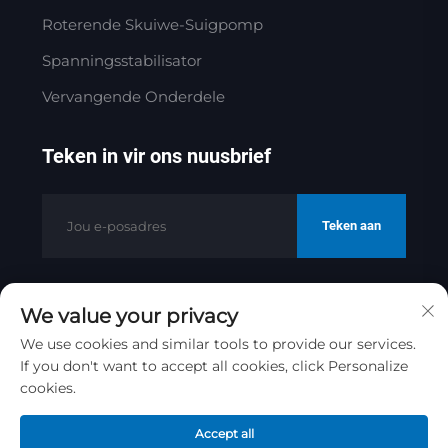
Roterende Skuiwe-Suigpomp
Spanningsstabilisator
Vervangende Onderdele
Teken in vir ons nuusbrief
Teken aan
We value your privacy
Kopiereg © 2025 deur Jinan Golden
Bridge Precision Machinery Co.ltd
We use cookies and similar tools to provide our services.
If you don't want to accept all cookies, click Personalize
Privaatheidsbeleid
cookies.
Skrol na bo
Accept all