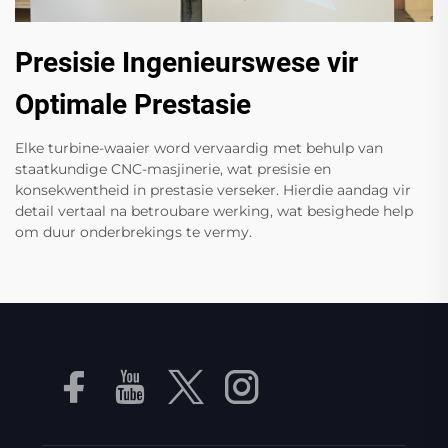
Presisie Ingenieurswese vir
Optimale Prestasie
Elke turbine-waaier word vervaardig met behulp van
staatkundige CNC-masjinerie, wat presisie en
konsekwentheid in prestasie verseker. Hierdie aandag vir
detail vertaal na betroubare werking, wat besighede help
om duur onderbrekings te vermy.