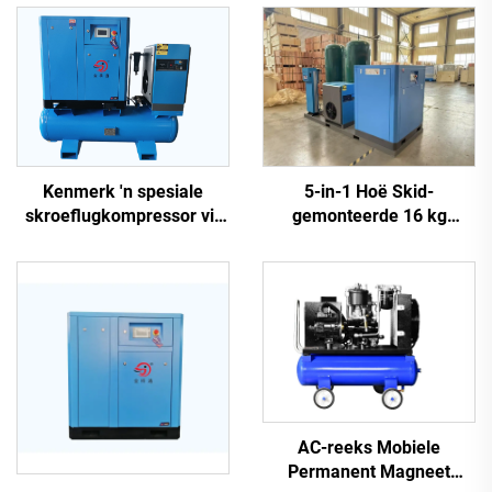
5-in-1 Hoë Skid-
Kenmerk 'n spesiale
gemonteerde 16 kg
skroeflugkompressor vir
Skroeflugkompressorstelsel
lasersny
vir Lasersny met 1200 L-
Tank
AC-reeks Mobiele
Permanent Magneet