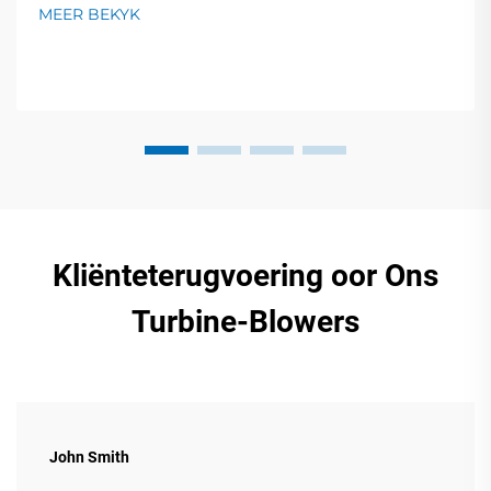
skroeflugkompressors en meer. Lewendige
MEER BEKYK
demonstrasies by Winkel 19.2I30. Kry kundige
oplossings vir u besigheid!
Kliënteterugvoering oor Ons
Turbine-Blowers
John Smith