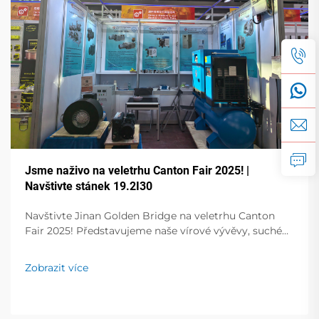
Jsme naživo na veletrhu Canton Fair 2025! |
Navštivte stánek 19.2I30
Navštivte Jinan Golden Bridge na veletrhu Canton
Fair 2025! Představujeme naše vírové vývěvy, suché
rotační lamelové vývěvy, frekvenčně řízené vývěvy,
šroubové kompresory a další. Naživo na stánku
Zobrazit více
19.2I30. Získejte odborná řešení pro Váš podnik!