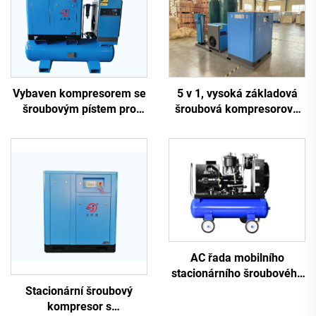
5 v 1, vysoká základová
Vybaven kompresorem se
šroubová kompresorová
šroubovým pístem pro
soustava 16 kg pro
laserové řezání
laserové řezání s nádrží
1200 l
AC řada mobilního
stacionárního šroubového
kompresoru s
Stacionární šroubový
permanentním magnetem
kompresor s