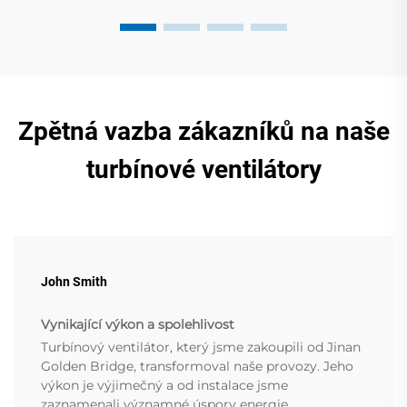
Zpětná vazba zákazníků na naše
turbínové ventilátory
John Smith
Vynikající výkon a spolehlivost
Turbínový ventilátor, který jsme zakoupili od Jinan
Golden Bridge, transformoval naše provozy. Jeho
výkon je výjimečný a od instalace jsme
zaznamenali významné úspory energie.