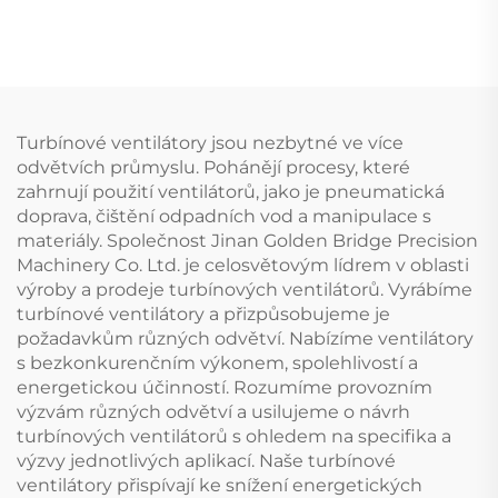
a frekvenční konverzí, dvě
permanentním magnetem
nádrže
a proměnnou frekvencí
Turbínové ventilátory jsou nezbytné ve více
odvětvích průmyslu. Pohánějí procesy, které
zahrnují použití ventilátorů, jako je pneumatická
doprava, čištění odpadních vod a manipulace s
materiály. Společnost Jinan Golden Bridge Precision
Machinery Co. Ltd. je celosvětovým lídrem v oblasti
výroby a prodeje turbínových ventilátorů. Vyrábíme
turbínové ventilátory a přizpůsobujeme je
požadavkům různých odvětví. Nabízíme ventilátory
s bezkonkurenčním výkonem, spolehlivostí a
energetickou účinností. Rozumíme provozním
výzvám různých odvětví a usilujeme o návrh
turbínových ventilátorů s ohledem na specifika a
výzvy jednotlivých aplikací. Naše turbínové
ventilátory přispívají ke snížení energetických