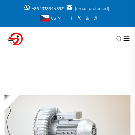
+86-13386448931
[email protected]
CS