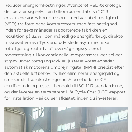
Reducer energiomkostninger: Avanceret VSD-teknologi,
der betaler sig selv. I en bilkomponentfabrik i 2023
erstattede vores kompressorer med variabel hastighed
(VSD) tre forældede kompressorer med fast hastighed.
Inden for seks måneder rapporterede fabrikken en
reduktion på 32 % i den månedlige energiforbrug, direkte
tilskrevet vores i Tyskland udviklede asymmetriske
rotorhjul og realtids-IoT-overvågningssystem. I
modsætning til konventionelle kompressorer, der spilder
strøm under tomgangscykler, justerer vores enheder
automatisk motorens omdrejningstal (RPM) præcist efter
den aktuelle luftbehov, hvilket eliminerer energispild og
sænker driftsomkostningerne. Alle enheder er CE-
certificerede og testet i henhold til ISO 1217-standarderne,
og der leveres en transparent Life Cycle Cost (LCC)-rapport
før installation – så du ser afkastet, inden du investerer.