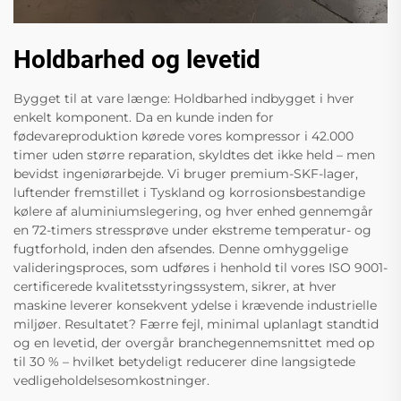
Holdbarhed og levetid
Bygget til at vare længe: Holdbarhed indbygget i hver
enkelt komponent. Da en kunde inden for
fødevareproduktion kørede vores kompressor i 42.000
timer uden større reparation, skyldtes det ikke held – men
bevidst ingeniørarbejde. Vi bruger premium-SKF-lager,
luftender fremstillet i Tyskland og korrosionsbestandige
kølere af aluminiumslegering, og hver enhed gennemgår
en 72-timers stressprøve under ekstreme temperatur- og
fugtforhold, inden den afsendes. Denne omhyggelige
valideringsproces, som udføres i henhold til vores ISO 9001-
certificerede kvalitetsstyringssystem, sikrer, at hver
maskine leverer konsekvent ydelse i krævende industrielle
miljøer. Resultatet? Færre fejl, minimal uplanlagt standtid
og en levetid, der overgår branchegennemsnittet med op
til 30 % – hvilket betydeligt reducerer dine langsigtede
vedligeholdelsesomkostninger.