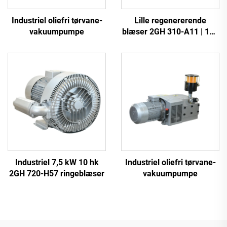
Industriel oliefri tørvane-
Lille regenererende
vakuumpumpe
blæser 2GH 310-A11 | 110
m³/t luftstrøm til spa og
dam
Industriel 7,5 kW 10 hk
Industriel oliefri tørvane-
2GH 720-H57 ringeblæser
vakuumpumpe