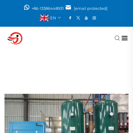
+86-13386448931
[email protected]
EN