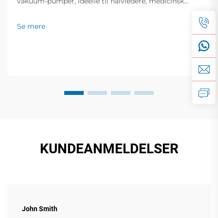
vakuum-pumper, ideelle til halvledere, medicinsk
udstyr og fødevareemballering. Nul forurening, lav
støj, global support. Anmod om et tilbud i dag.
Se mere
KUNDEANMELDELSER
John Smith