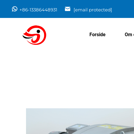
+86-13386448931
[email protected]
Forside
Om 