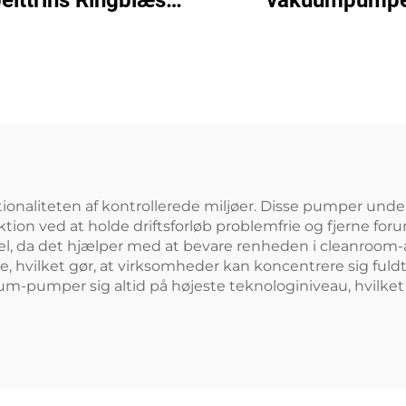
elttrins Ringblæser
vakuumpump
 2,2 kW 3-faset
jtryksluftpumpe
naliteten af kontrollerede miljøer. Disse pumper unders
tion ved at holde driftsforløb problemfrie og fjerne f
fordel, da det hjælper med at bevare renheden i cleanr
e, hvilket gør, at virksomheder kan koncentrere sig fuld
-pumper sig altid på højeste teknologiniveau, hvilket s