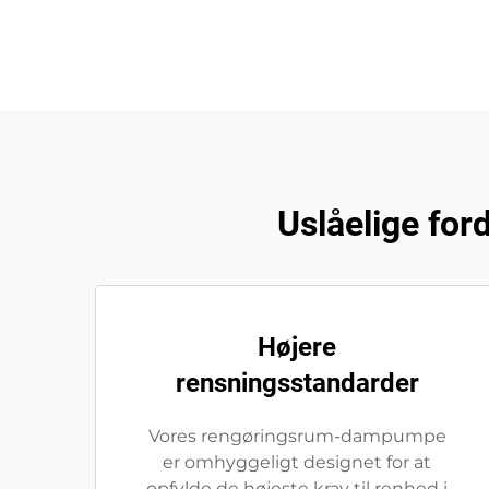
Uslåelige fo
Højere
rensningsstandarder
Vores rengøringsrum-dampumpe
er omhyggeligt designet for at
opfylde de højeste krav til renhed i