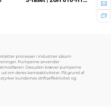
e
3-faset | 2GH 610-H16
højtryksringblæser til
CNC og beluftning
tøtter processer i industrier såsom
orureninger. Pumperne anvender
oom-atmosfæren. Desuden kræver pumperne
t ud om deres kerneaktiviteter. På grund af
tyrker kundernes driftseffektivitet og