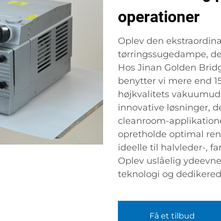
operationer
Oplev den ekstraordin
tørringssugedampe, des
Hos Jinan Golden Bridg
benytter vi mere end 15
højkvalitets vakuumudsty
innovative løsninger, 
cleanroom-applikatione
opretholde optimal ren
ideelle til halvleder-,
Oplev uslåelig ydeevn
teknologi og dedikered
Få et tilbud