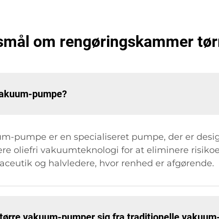
rgsmål om rengøringskammer t
 vakuum-pumpe?
pumpe er en specialiseret pumpe, der er designe
e oliefri vakuumteknologi for at eliminere risiko
aceutik og halvledere, hvor renhed er afgørende.
tørre vakuum-pumper sig fra traditionelle vakuu