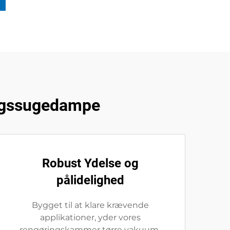
ingssugedampe
Robust Ydelse og
pålidelighed
Bygget til at klare krævende
applikationer, yder vores
rengøringskammer tørre vakuum-