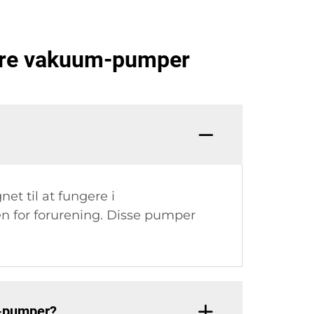
ørre vakuum-pumper
t til at fungere i
en for forurening. Disse pumper
m-pumper?