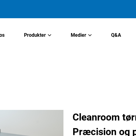
os
Produkter
Medier
Q&A
Cleanroom tø
Præcision og p