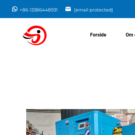
+86-13386448931
[email protected]
Forside
Om 