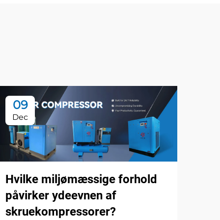
09
2
Dec
De
Hvilke miljømæssige forhold
påvirker ydeevnen af
skruekompressorer?