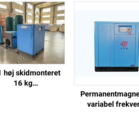
1 høj skidmonteret
16 kg
ekompressorsystem
Permanentmagne
 laserskæring med
variabel frekve
1200 L tank
skruekompress