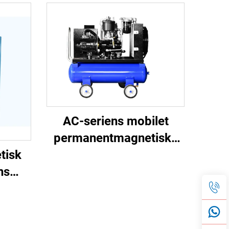
AC-seriens mobilet
permanentmagnetiske
tisk
frekvensomformer
ns
dobbelttank
or
skruemaskine