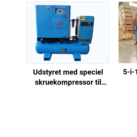
5-i-
Udstyret med speciel
skruekompressor til
skru
laserudskæring
til