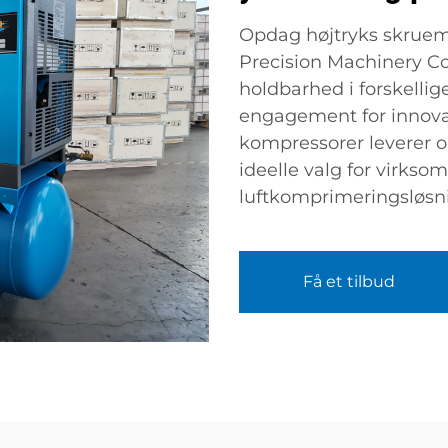
Opdag højtryks skruem
Precision Machinery Co.,
holdbarhed i forskellige
engagement for innovati
kompressorer leverer o
ideelle valg for virkso
luftkomprimeringsløsn
Få et tilbud