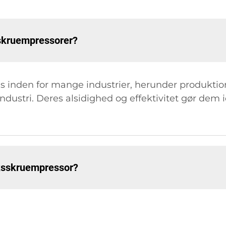
sskruempressorer?
 inden for mange industrier, herunder produktion
dustri. Deres alsidighed og effektivitet gør dem id
yksskruempressor?