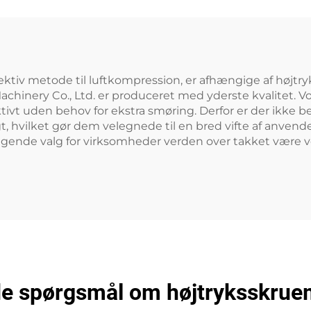
effektiv metode til luftkompression, er afhængige af høj
Machinery Co., Ltd. er produceret med yderste kvalitet. 
t uden behov for ekstra smøring. Derfor er der ikke beh
t, hvilket gør dem velegnede til en bred vifte af anven
ragende valg for virksomheder verden over takket være v
ede spørgsmål om højtryksskru