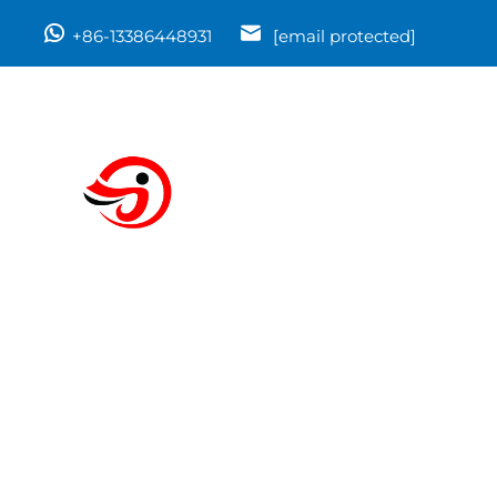
+86-13386448931
[email protected]