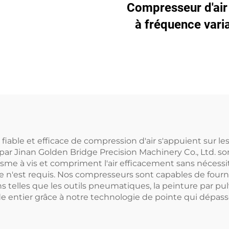
nté sur châssis
Compresseur d'air 
dérapant 5-en-1, 16
à fréquence vari
pour découpe laser
avec aimant perm
réservoir de 1200 L
iable et efficace de compression d'air s'appuient sur le
par Jinan Golden Bridge Precision Machinery Co., Ltd. s
e à vis et compriment l'air efficacement sans nécessite
n'est requis. Nos compresseurs sont capables de fournir
ns telles que les outils pneumatiques, la peinture par pul
e entier grâce à notre technologie de pointe qui dépass