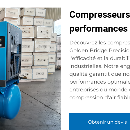
Compresseurs à
performances e
Découvrez les compress
Golden Bridge Precisio
l'efficacité et la durab
industrielles. Notre e
qualité garantit que n
performances optimales,
entreprises du monde e
compression d'air fiabl
Obtenir un devis