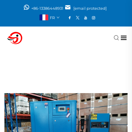
+86-13386448931
[email protected]
FR