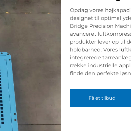
Opdag vores højkapaci
designet til optimal yd
Bridge Precision Machine
avanceret luftkompresso
produkter lever op til d
holdbarhed. Vores luft
integrerede tørreanlæg, h
række industrielle appl
finde den perfekte løsn
Få et tilbud