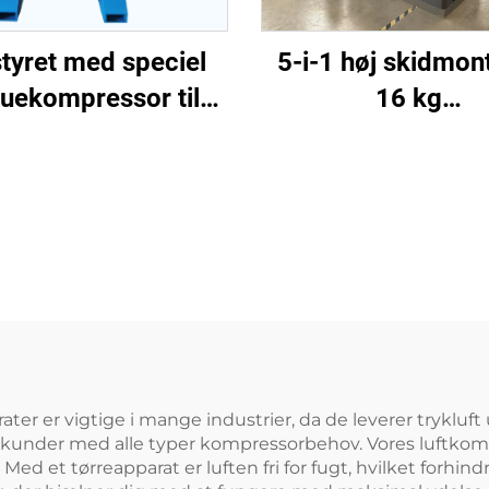
5-i-1 høj skidmon
tyret med speciel
16 kg
uekompressor til
skruekompressors
laserudskæring
til laserskæring
1200 L tank
ter er vigtige i mange industrier, da de leverer trykluf
le kunder med alle typer kompressorbehov. Vores luftkom
ed et tørreapparat er luften fri for fugt, hvilket forhin