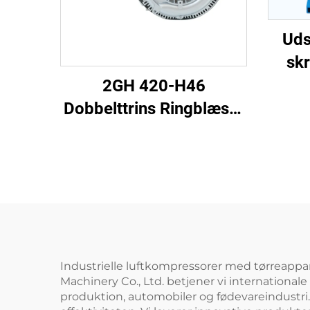
Uds
skr
2GH 420-H46
Dobbelttrins Ringblæser
| 2,2 kW 3-faset
Højtryksluftpumpe
Industrielle luftkompressorer med tørreappara
Machinery Co., Ltd. betjener vi internationa
produktion, automobiler og fødevareindustri. M