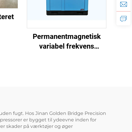
teret
ystem
Permanentmagnetisk
 med
variabel frekvens
skruekompressor
t uden fugt. Hos Jinan Golden Bridge Precision
pressorer er bygget til ydeevne inden for
drer skader på værktøjer og øger