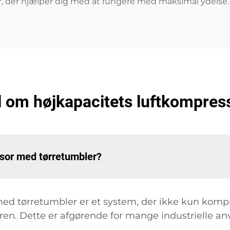
ter, der hjælper dig med at fungere med maksimal ydelse.
ål om højkapacitets luftkompres
ssor med tørretumbler?
ed tørretumbler er et system, der ikke kun kompr
g ren. Dette er afgørende for mange industrielle an