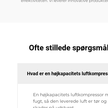
effektiviteten. Vi leverer innovative produk
Ofte stillede spørgsm
Hvad er en højkapacitets luftkompre
En højkapacitets luftkompressor m
fugt, så den leverede luft er tør o
skader på udstyret.