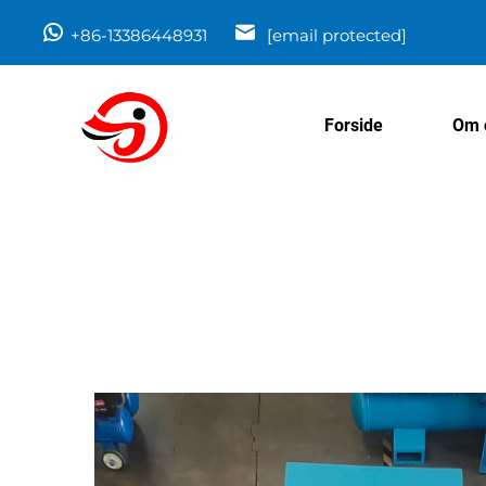
+86-13386448931
[email protected]
Forside
Om 