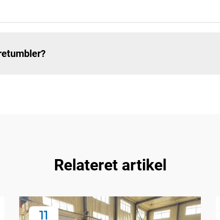
retumbler?
Relateret artikel
11