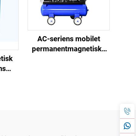
AC-seriens mobilet
permanentmagnetiske
tisk
frekvensomformer
ns
dobbelttank
or
skruemaskine