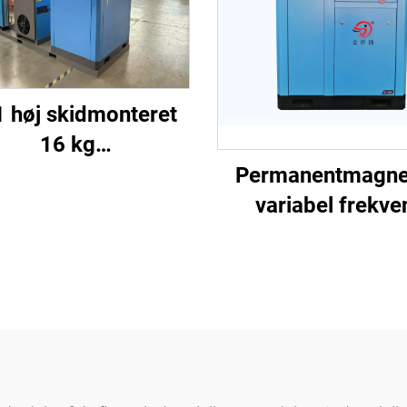
1 høj skidmonteret
16 kg
ekompressorsystem
Permanentmagne
 laserskæring med
variabel frekve
1200 L tank
skruekompress