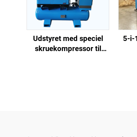
5-i-
Udstyret med speciel
skruekompressor til
skru
laserudskæring
til