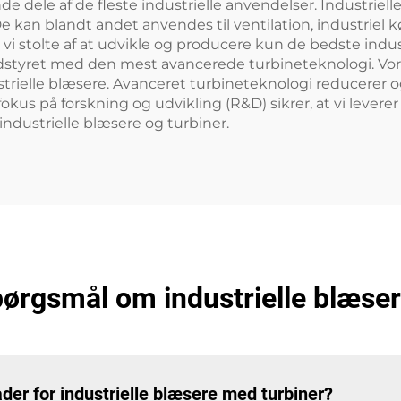
 dele af de fleste industrielle anvendelser. Industrielle 
 kan blandt andet anvendes til ventilation, industriel kø
 vi stolte af at udvikle og producere kun de bedste indu
dstyret med den mest avancerede turbineteknologi. Vore
ielle blæsere. Avanceret turbineteknologi reducerer ogs
fokus på forskning og udvikling (R&D) sikrer, at vi leve
 industrielle blæsere og turbiner.
spørgsmål om industrielle blæse
r for industrielle blæsere med turbiner?