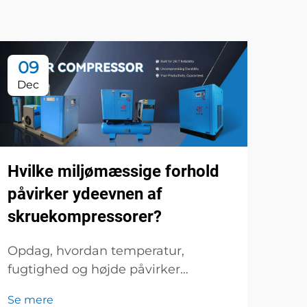
09
1
Dec
De
Hvilke miljømæssige forhold
påvirker ydeevnen af
skruekompressorer?
Opdag, hvordan temperatur,
Hvo
fugtighed og højde påvirker
var
skruekompressorens effektivitet.
ene
Se mere
Optimer dit system for maksimal