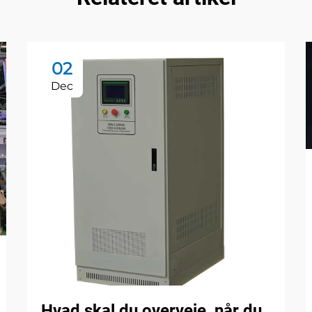
02
Dec
Hvad skal du overveje, når du