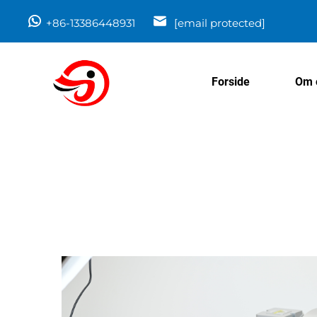
+86-13386448931
[email protected]
Forside
Om 