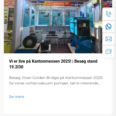
Vi er live på Kantonmessen 2025! | Besøg stand
19.2I30
Besøg Jinan Golden Bridge på Kantonmessen 2025!
Se vores vortex-vakuum pumper, tørre roterende
vingepumper, frekvensregulerede vakuum pumper,
skruekompressorer og meget mere. Live-
Se mere
demonstrationer på stand 19.2I30. Få ekspertløsninger
til din virksomhed!