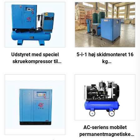
5-i-1 høj skidmonteret 16
Udstyret med speciel
kg
skruekompressor til
skruekompressorsystem
laserudskæring
til laserskæring med 1200
L tank
AC-seriens mobilet
permanentmagnetiske