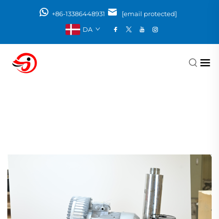
+86-13386448931
[email protected]
DA