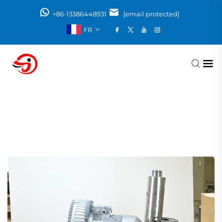
+86-13386448931
[email protected]
FR