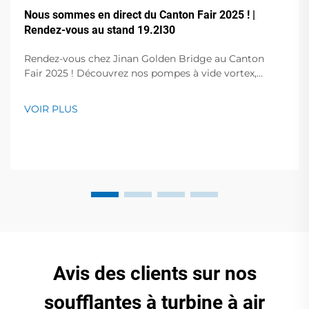
Nous sommes en direct du Canton Fair 2025 ! |
Rendez-vous au stand 19.2I30
Rendez-vous chez Jinan Golden Bridge au Canton
Fair 2025 ! Découvrez nos pompes à vide vortex,
pompes à palettes rotatives sans huile, pompes à vide
à fréquence variable, compresseurs d'air à vis et bien
VOIR PLUS
plus encore. Démonstrations en direct au stand
19.2I30. Obtenez des solutions expertes pour votre
entreprise !
Avis des clients sur nos
soufflantes à turbine à air