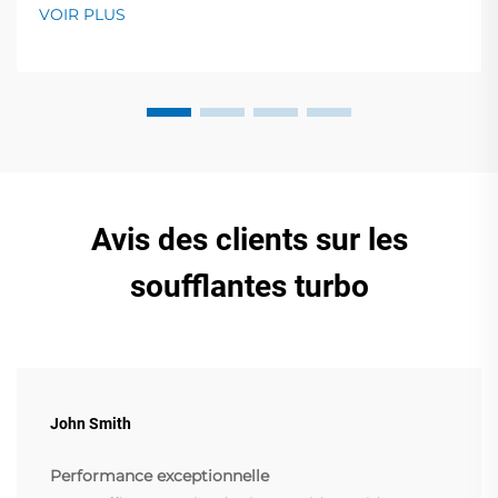
à fréquence variable, compresseurs d'air à vis et bien
VOIR PLUS
plus encore. Démonstrations en direct au stand
19.2I30. Obtenez des solutions expertes pour votre
entreprise !
Avis des clients sur les
soufflantes turbo
John Smith
Performance exceptionnelle