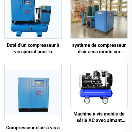
système de compresseur
Doté d'un compresseur à
d'air à vis monté sur
vis spécial pour la
châssis antidérapant 5-en-
découpe laser
1, 16 kg, pour découpe
laser avec réservoir de
1200 L
Machine à vis mobile de
série AC avec aimant
permanent, conversion de
Compresseur d'air à vis à