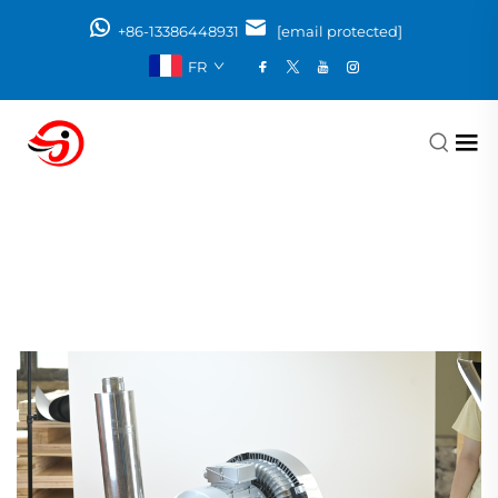
+86-13386448931
[email protected]
FR