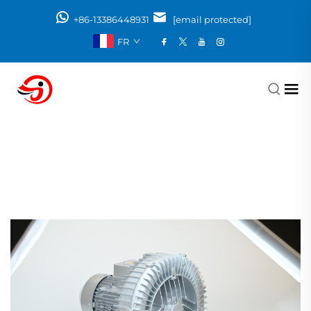
+86-13386448931
[email protected]
FR