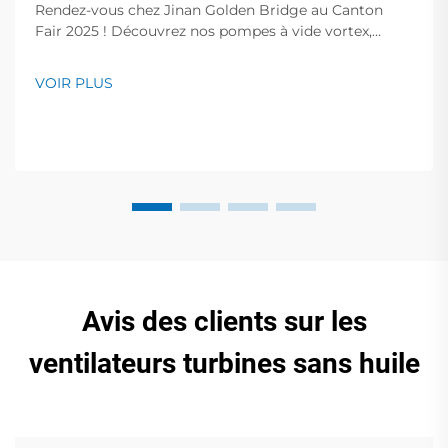
Rendez-vous chez Jinan Golden Bridge au Canton
Fair 2025 ! Découvrez nos pompes à vide vortex,
pompes à palettes rotatives sans huile, pompes à vide
à fréquence variable, compresseurs d'air à vis et bien
VOIR PLUS
plus encore. Démonstrations en direct au stand
19.2I30. Obtenez des solutions expertes pour votre
entreprise !
Avis des clients sur les
ventilateurs turbines sans huile