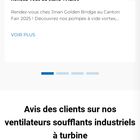
Rendez-vous chez Jinan Golden Bridge au Canton
Fair 2025 ! Découvrez nos pompes à vide vortex,
pompes à palettes rotatives sans huile, pompes à vide
à fréquence variable, compresseurs d'air à vis et bien
VOIR PLUS
plus encore. Démonstrations en direct au stand
19.2I30. Obtenez des solutions expertes pour votre
entreprise !
Avis des clients sur nos
ventilateurs soufflants industriels
à turbine