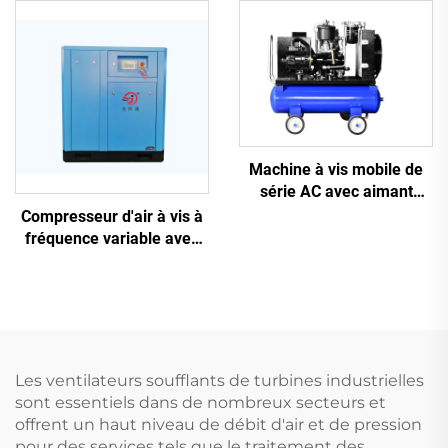
1, 16 kg, pour découpe
laser avec réservoir de
1200 L
Machine à vis mobile de
série AC avec aimant
permanent, conversion de
Compresseur d'air à vis à
fréquence et double
fréquence variable avec
réservoir
aimant permanent
Les ventilateurs soufflants de turbines industrielles
sont essentiels dans de nombreux secteurs et
offrent un haut niveau de débit d'air et de pression
pour des services tels que le traitement des