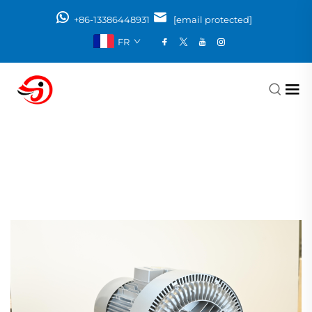
+86-13386448931
[email protected]
FR