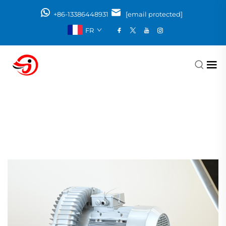
+86-13386448931
[email protected]
FR