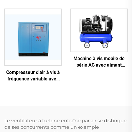
châssis antidérapant 5-en-
découpe laser
1, 16 kg, pour découpe
laser avec réservoir de
1200 L
Machine à vis mobile de
série AC avec aimant
permanent, conversion de
Compresseur d'air à vis à
fréquence et double
fréquence variable avec
réservoir
aimant permanent
Le ventilateur à turbine entraîné par air se distingue
de ses concurrents comme un exemple