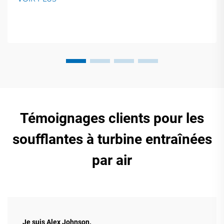
plus encore. Démonstrations en direct au stand
19.2I30. Obtenez des solutions expertes pour votre
entreprise !
Témoignages clients pour les
soufflantes à turbine entraînées
par air
Je suis Alex Johnson.