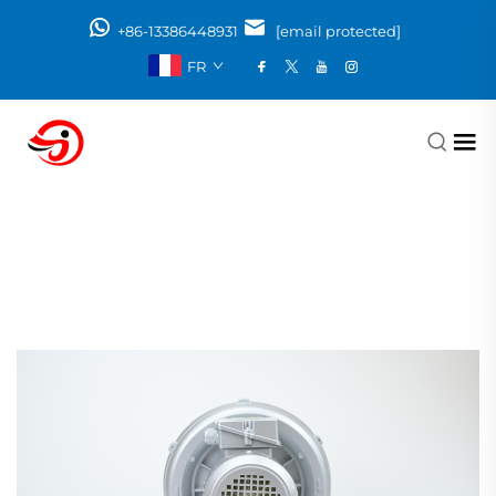
+86-13386448931
[email protected]
FR