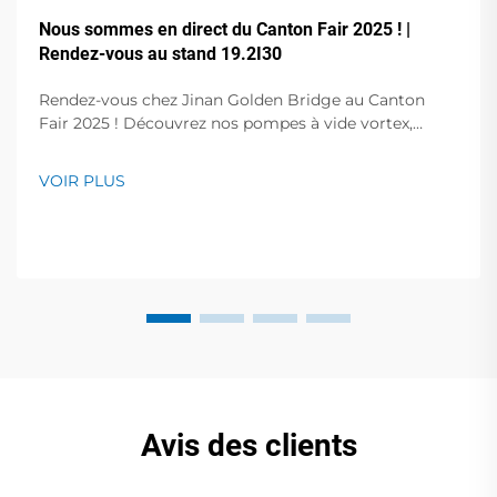
Nous sommes en direct du Canton Fair 2025 ! |
Rendez-vous au stand 19.2I30
Rendez-vous chez Jinan Golden Bridge au Canton
Fair 2025 ! Découvrez nos pompes à vide vortex,
pompes à palettes rotatives sans huile, pompes à vide
à fréquence variable, compresseurs d'air à vis et bien
VOIR PLUS
plus encore. Démonstrations en direct au stand
19.2I30. Obtenez des solutions expertes pour votre
entreprise !
Avis des clients