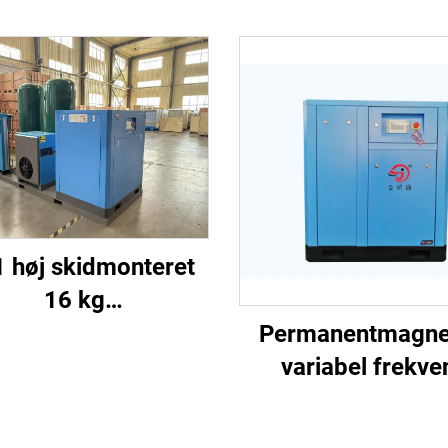
1 høj skidmonteret
16 kg
ekompressorsystem
Permanentmagne
 laserskæring med
variabel frekve
1200 L tank
skruekompress