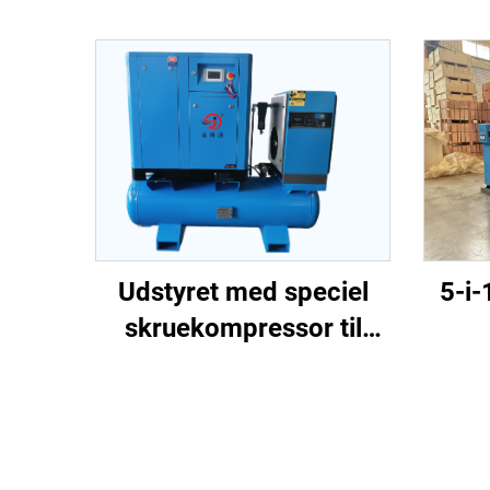
5-i-
Udstyret med speciel
skruekompressor til
skru
laserudskæring
til