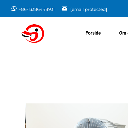
+86-13386448931
[email protected]
Forside
Om 