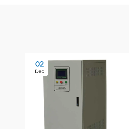
02
Dec