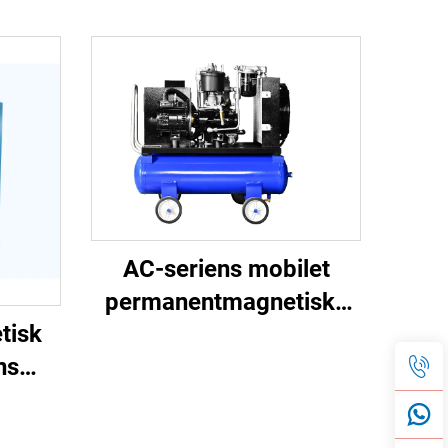
AC-seriens mobilet
permanentmagnetiske
tisk
frekvensomformer
ns
dobbelttank
or
skruemaskine