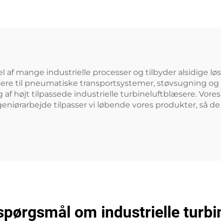
el af mange industrielle processer og tilbyder alsidige løs
sere til pneumatiske transportsystemer, støvsugning og
ng af højt tilpassede industrielle turbineluftblæsere. Vor
eniørarbejde tilpasser vi løbende vores produkter, så d
 spørgsmål om industrielle turb