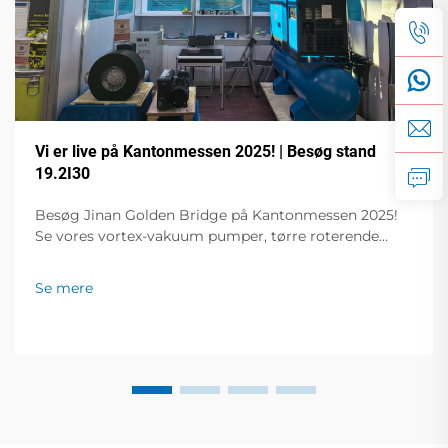
Vi er live på Kantonmessen 2025! | Besøg stand
19.2I30
Besøg Jinan Golden Bridge på Kantonmessen 2025!
Se vores vortex-vakuum pumper, tørre roterende
vingepumper, frekvensregulerede vakuum pumper,
skruekompressorer og meget mere. Live-
Se mere
demonstrationer på stand 19.2I30. Få ekspertløsninger
til din virksomhed!