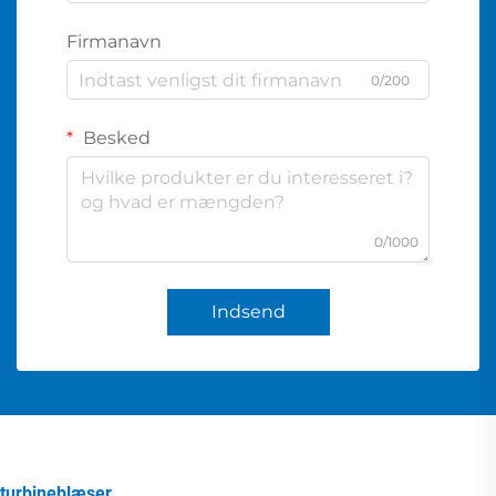
Firmanavn
0/200
Besked
0/1000
Indsend
turbineblæser