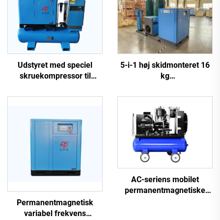
5-i-1 høj skidmonteret 16
Udstyret med speciel
kg
skruekompressor til
skruekompressorsystem
laserudskæring
til laserskæring med 1200
L tank
AC-seriens mobilet
permanentmagnetiske
frekvensomformer
Permanentmagnetisk
dobbelttank skruemaskine
variabel frekvens