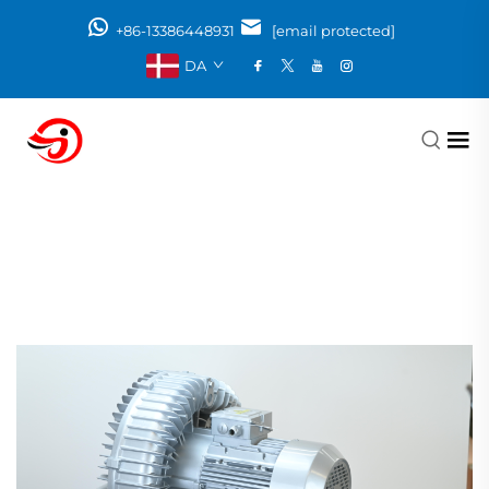
+86-13386448931
[email protected]
DA