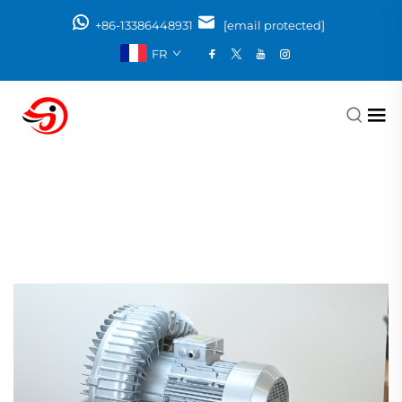
+86-13386448931
[email protected]
FR