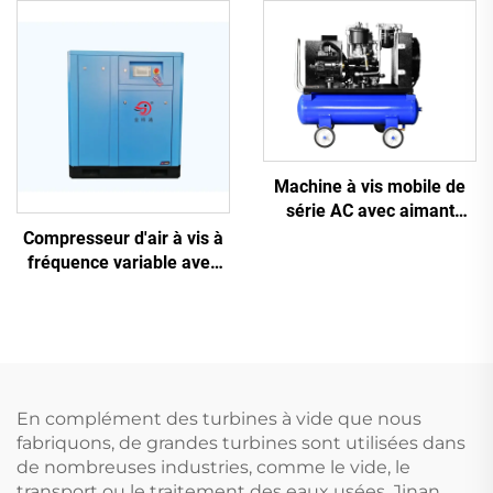
1, 16 kg, pour découpe
laser avec réservoir de
1200 L
Machine à vis mobile de
série AC avec aimant
permanent, conversion de
Compresseur d'air à vis à
fréquence et double
fréquence variable avec
réservoir
aimant permanent
En complément des turbines à vide que nous
fabriquons, de grandes turbines sont utilisées dans
de nombreuses industries, comme le vide, le
transport ou le traitement des eaux usées. Jinan