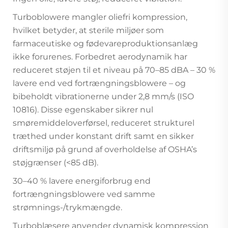
Turboblowere mangler oliefri kompression,
hvilket betyder, at sterile miljøer som
farmaceutiske og fødevareproduktionsanlæg
ikke forurenes. Forbedret aerodynamik har
reduceret støjen til et niveau på 70–85 dBA – 30 %
lavere end ved fortrængningsblowere – og
bibeholdt vibrationerne under 2,8 mm/s (ISO
10816). Disse egenskaber sikrer nul
smøremiddeloverførsel, reduceret strukturel
træthed under konstant drift samt en sikker
driftsmiljø på grund af overholdelse af OSHA’s
støjgrænser (<85 dB).
30–40 % lavere energiforbrug end
fortrængningsblowere ved samme
strømnings-/trykmængde.
Turboblæsere anvender dynamisk kompression