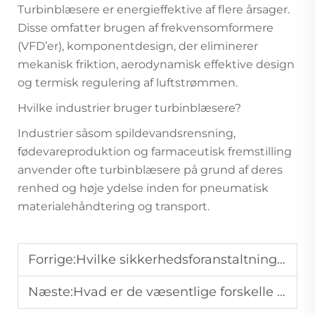
Turbinblæsere er energieffektive af flere årsager.
Disse omfatter brugen af frekvensomformere
(VFD’er), komponentdesign, der eliminerer
mekanisk friktion, aerodynamisk effektive design
og termisk regulering af luftstrømmen.
Hvilke industrier bruger turbinblæsere?
Industrier såsom spildevandsrensning,
fødevareproduktion og farmaceutisk fremstilling
anvender ofte turbinblæsere på grund af deres
renhed og høje ydelse inden for pneumatisk
materialehåndtering og transport.
Forrige:
Hvilke sikkerhedsforanstaltninger skal der træffes ved vedligeholdelse af luftkompressorens tank?
Næste:
Hvad er de væsentlige forskelle mellem oliespærrede og oliefrie vakuum-pumper til fremstilling?