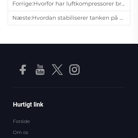
Forrige:
Hvorfor har luftkompressorer brug for trykmålere, og hvordan læses de korrekt?
Næste:
Hvordan stabiliserer tanken på en luftkompressor med tank lufttryksudgangen?
Hurtigt link
Forside
Om os