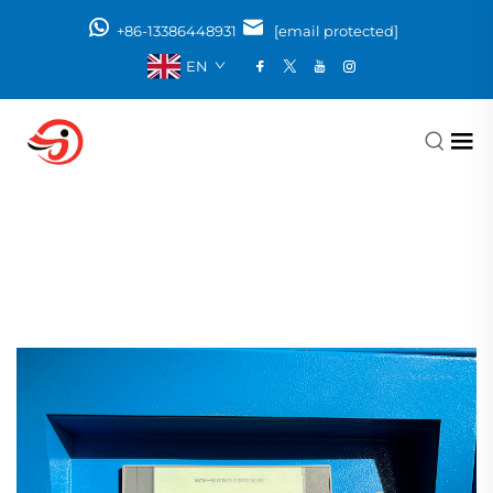
+86-13386448931
[email protected]
EN