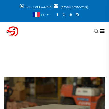
+86-13386448931
[email protected]
FR