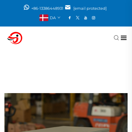
+86-13386448931
[email protected]
DA