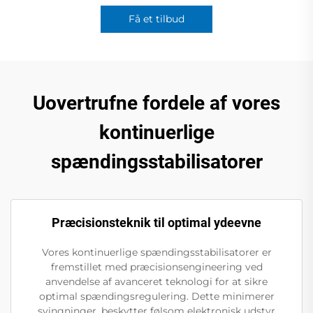
Få et tilbud
Uovertrufne fordele af vores
kontinuerlige
spændingsstabilisatorer
Præcisionsteknik til optimal ydeevne
Vores kontinuerlige spændingsstabilisatorer er
fremstillet med præcisionsengineering ved
anvendelse af avanceret teknologi for at sikre
optimal spændingsregulering. Dette minimerer
svingninger, beskytter følsom elektronisk udstyr