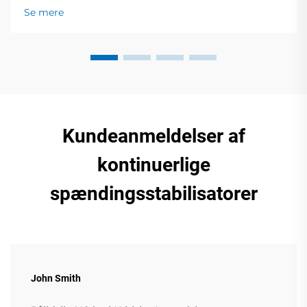
hal 1 for live demonstrationer og
Se mere
ekspertforelæsninger. 23.-25. oktober, Sandton
Convention Centre.
Kundeanmeldelser af
kontinuerlige
spændingsstabilisatorer
John Smith