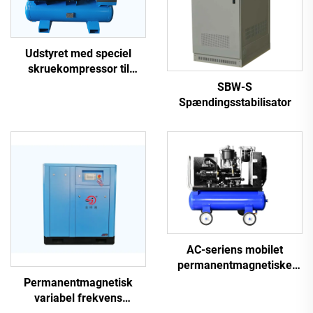
Udstyret med speciel
skruekompressor til
laserudskæring
SBW-S
Spændingsstabilisator
AC-seriens mobilet
permanentmagnetiske
frekvensomformer
Permanentmagnetisk
dobbelttank skruemaskine
variabel frekvens