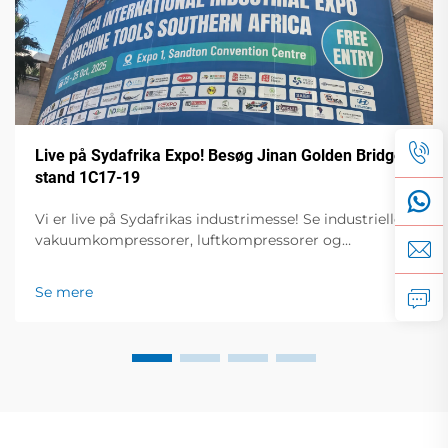
Live på Sydafrika Expo! Besøg Jinan Golden Bridge
stand 1C17-19
Vi er live på Sydafrikas industrimesse! Se industrielle
vakuumkompressorer, luftkompressorer og
spændingsstabilisatorer i aktion. Besøg stand 1C17-19,
hal 1 for live demonstrationer og
Se mere
ekspertforelæsninger. 23.-25. oktober, Sandton
Convention Centre.