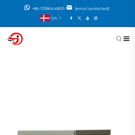
+86-13386448931
[email protected]
DA