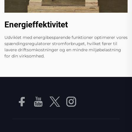
Energieffektivitet
Udviklet med energibesparende funktioner optimerer vores
spændingsregulatorer stromforbruget, hvilket fører til
lavere driftsomkostninger og en mindre miljøbelastning
for din virksomhed.