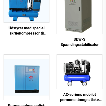
Udstyret med speciel
skruekompressor til
laserudskæring
SBW-S
Spændingsstabilisator
AC-seriens mobilet
permanentmagnetiske
frekvensomformer
Permanentmagnetisk