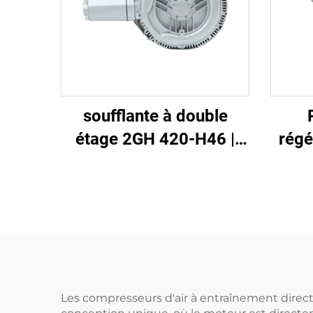
soufflante à double
étage 2GH 420-H46 |
régé
Pompe à air haute
A11 
pression 2,2 kW
m³/h
triphasée
Les compresseurs d'air à entraînement direct