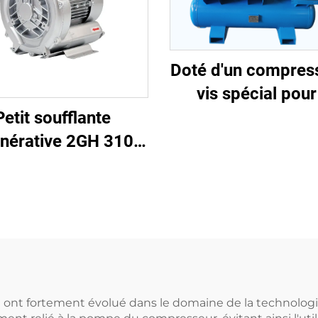
Doté d'un compres
vis spécial pour
découpe lase
Petit soufflante
nérative 2GH 310-
| Débit d'air de 110
 pour spa et bassin
 ont fortement évolué dans le domaine de la technologie