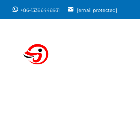
+86-13386448931
[email protected]