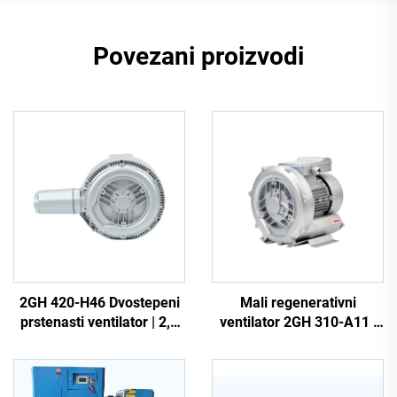
Povezani proizvodi
2GH 420-H46 Dvostepeni
Mali regenerativni
prstenasti ventilator | 2,2
ventilator 2GH 310-A11 |
kW trofazna visokotlačna
Protok zraka 110m3/h za
zračna pumpa
spa i ribnjak