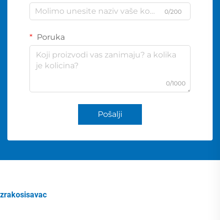
0/200
Poruka
0/1000
Pošalji
zrakosisavac