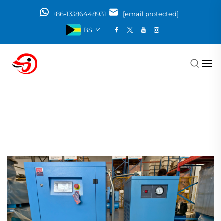
+86-13386448931
[email protected]
BS