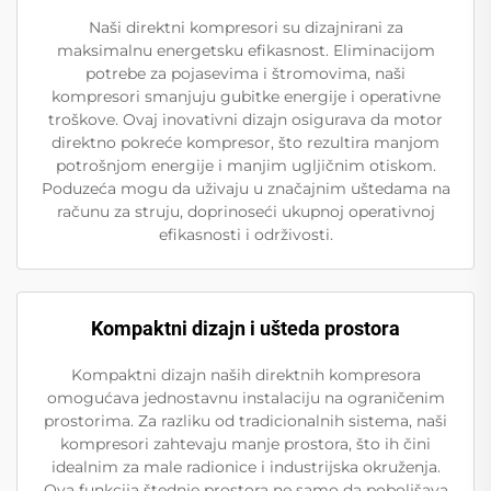
Naši direktni kompresori su dizajnirani za
maksimalnu energetsku efikasnost. Eliminacijom
potrebe za pojasevima i štromovima, naši
kompresori smanjuju gubitke energije i operativne
troškove. Ovaj inovativni dizajn osigurava da motor
direktno pokreće kompresor, što rezultira manjom
potrošnjom energije i manjim ugljičnim otiskom.
Poduzeća mogu da uživaju u značajnim uštedama na
računu za struju, doprinoseći ukupnoj operativnoj
efikasnosti i održivosti.
Kompaktni dizajn i ušteda prostora
Kompaktni dizajn naših direktnih kompresora
omogućava jednostavnu instalaciju na ograničenim
prostorima. Za razliku od tradicionalnih sistema, naši
kompresori zahtevaju manje prostora, što ih čini
idealnim za male radionice i industrijska okruženja.
Ova funkcija štednje prostora ne samo da poboljšava