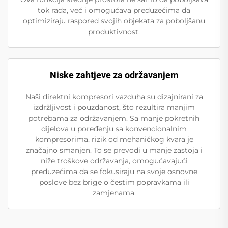
tok rada, već i omogućava preduzećima da
optimiziraju raspored svojih objekata za poboljšanu
produktivnost.
Niske zahtjeve za održavanjem
Naši direktni kompresori vazduha su dizajnirani za
izdržljivost i pouzdanost, što rezultira manjim
potrebama za održavanjem. Sa manje pokretnih
dijelova u poređenju sa konvencionalnim
kompresorima, rizik od mehaničkog kvara je
značajno smanjen. To se prevodi u manje zastoja i
niže troškove održavanja, omogućavajući
preduzećima da se fokusiraju na svoje osnovne
poslove bez brige o čestim popravkama ili
zamjenama.