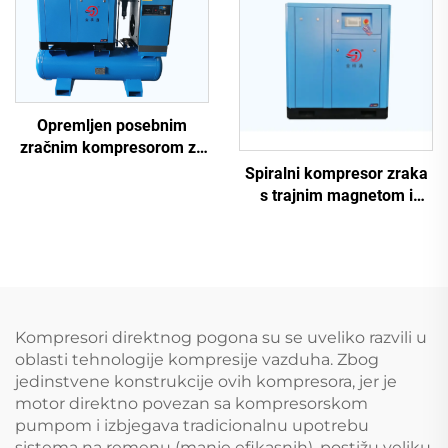
Opremljen posebnim
zračnim kompresorom za
lasersko rezanje
Spiralni kompresor zraka
s trajnim magnetom i
promjenljivom
frekvencijom
Kompresori direktnog pogona su se uveliko razvili u
oblasti tehnologije kompresije vazduha. Zbog
jedinstvene konstrukcije ovih kompresora, jer je
motor direktno povezan sa kompresorskom
pumpom i izbjegava tradicionalnu upotrebu
sistema na remenu (manje efikasnih), postižu veliku