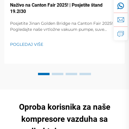
Naživo na Canton Fair 2025! | Posjetite štand
19.2I30
Posjetite Jinan Golden Bridge na Canton Fair 2025!
Pogledajte naše vrtložne vakuum pumpe, suve
rotacione lamelne pumpe, vakuum pumpe sa
varijabilnom frekvencijom, zavojne kompresore zraka
POGLEDAJ VIŠE
i više toga. Demonstracije uživo na štandu 19.2I30.
Nabavite stručna rješenja za vaš posao!
Oproba korisnika za naše
kompresore vazduha sa