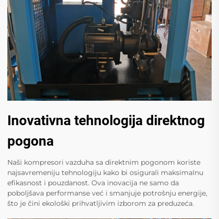
Inovativna tehnologija direktnog
pogona
Naši kompresori vazduha sa direktnim pogonom koriste
najsavremeniju tehnologiju kako bi osigurali maksimalnu
efikasnost i pouzdanost. Ova inovacija ne samo da
poboljšava performanse već i smanjuje potrošnju energije,
što je čini ekološki prihvatljivim izborom za preduzeća.