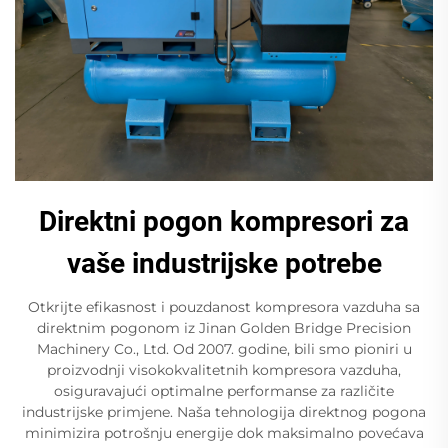
Direktni pogon kompresori za
vaše industrijske potrebe
Otkrijte efikasnost i pouzdanost kompresora vazduha sa
direktnim pogonom iz Jinan Golden Bridge Precision
Machinery Co., Ltd. Od 2007. godine, bili smo pioniri u
proizvodnji visokokvalitetnih kompresora vazduha,
osiguravajući optimalne performanse za različite
industrijske primjene. Naša tehnologija direktnog pogona
minimizira potrošnju energije dok maksimalno povećava