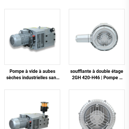
Pompe à vide à aubes
soufflante à double étage
sèches industrielles sans
2GH 420-H46 | Pompe à
huile
air haute pression 2,2 kW
triphasée