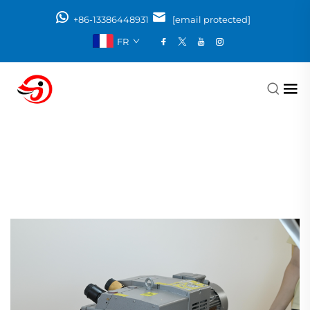
+86-13386448931
[email protected]
FR