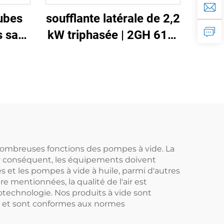
ubes
soufflante latérale de 2,2
s sans
kW triphasée | 2GH 610-
H16 soufflante à anneau
haute pression pour CNC
et aération
es nombreuses fonctions des pompes à vide. La
ar conséquent, les équipements doivent
 et les pompes à vide à huile, parmi d'autres
re mentionnées, la qualité de l'air est
otechnologie. Nos produits à vide sont
res et sont conformes aux normes