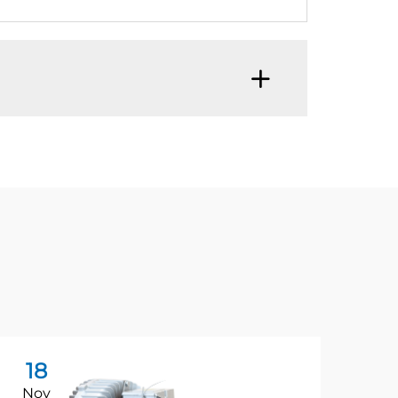
18
2
Nov
No