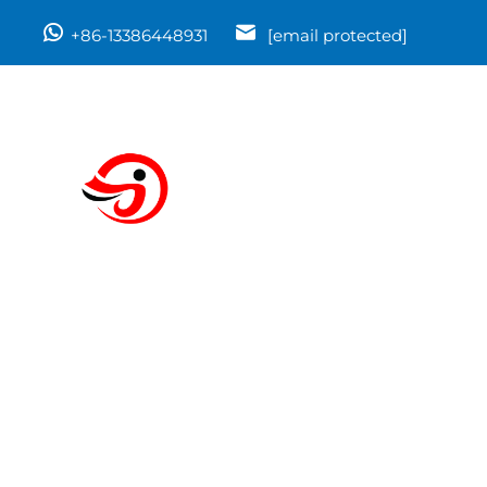
+86-13386448931
[email protected]