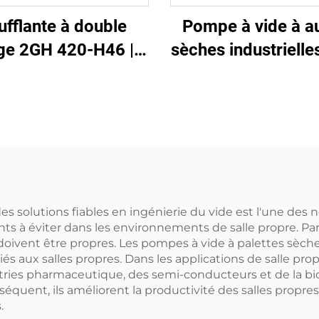
ufflante à double
Pompe à vide à a
ge 2GH 420-H46 |
sèches industrielle
mpe à air haute
huile
ression 2,2 kW
triphasée
à des solutions fiables en ingénierie du vide est l'une d
s à éviter dans les environnements de salle propre. P
vent être propres. Les pompes à vide à palettes sèches
iés aux salles propres. Dans les applications de salle prop
ustries pharmaceutique, des semi-conducteurs et de la bi
nséquent, ils améliorent la productivité des salles prop
.