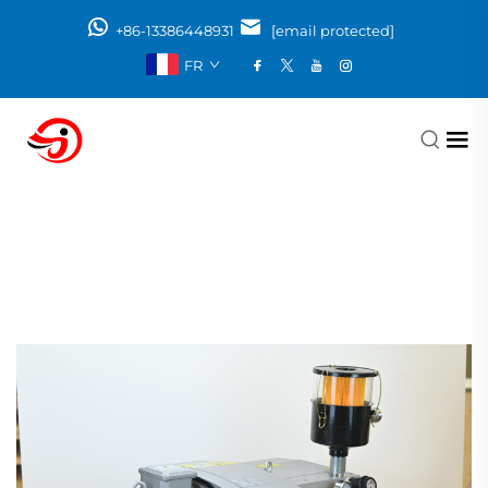
+86-13386448931
[email protected]
FR