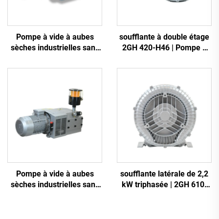
Pompe à vide à aubes
soufflante à double étage
sèches industrielles sans
2GH 420-H46 | Pompe à
huile
air haute pression 2,2 kW
triphasée
Pompe à vide à aubes
soufflante latérale de 2,2
sèches industrielles sans
kW triphasée | 2GH 610-
huile
H16 soufflante à anneau
haute pression pour CNC
et aération