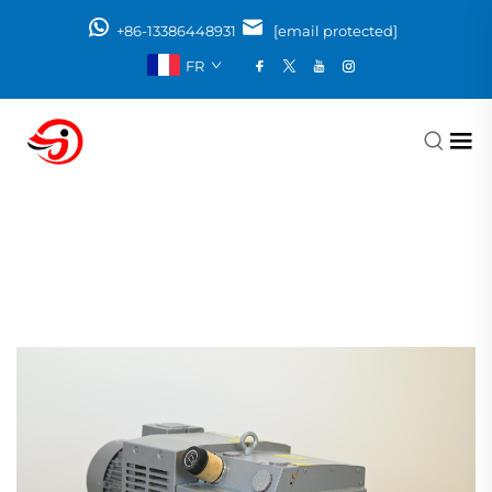
+86-13386448931
[email protected]
FR