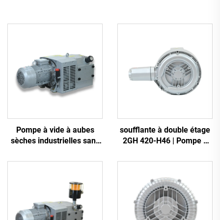
Pompe à vide à aubes
soufflante à double étage
sèches industrielles sans
2GH 420-H46 | Pompe à
huile
air haute pression 2,2 kW
triphasée