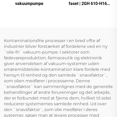
vakuumpumpe
faset | 2GH 610-H16
højtryksringblæser til CNC
og beluftning
Kontaminationsfrie processer i en bred vifte af
industrier bliver forstærket af fordelene ved en ny
`olie-fri` vakuum-pumpe. I sektorer som
fødevareproduktion, farmaceutik og elektronik
giver anvendelsen af vakuum-systemer uden
smøremiddelolie-kontamination klare fordele med
hensyn til renhed og den samlede `snavsfaktor`,
som olien medfører i processerne. Denne
`snavsfaktor` kan sammenlignes med de generelle
behandlinger af andre forureninger og det arbejde,
der er forbundet med at fjerne dem, hvilket til sidst
reducerer systemernes samlede renhed. Ud over
den `snavsfaktor`, som olie medfører i deres
systemer, søger man at levere processer med