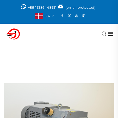
+86-13386448931
[email protected]
DA