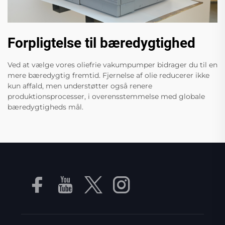
Forpligtelse til bæredygtighed
Ved at vælge vores oliefrie vakumpumper bidrager du til en
mere bæredygtig fremtid. Fjernelse af olie reducerer ikke
kun affald, men understøtter også renere
produktionsprocesser, i overensstemmelse med globale
bæredygtigheds mål.