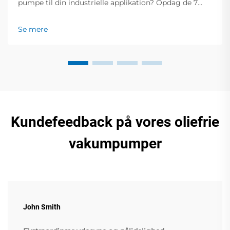
pumpe til din industrielle applikation? Opdag de 7
kritiske faktorer, der påvirker ydelse, effektivitet og
omkostninger. Hent din gratis valgvejledning nu.
Se mere
Kundefeedback på vores oliefrie
vakumpumper
John Smith