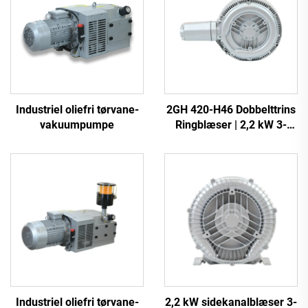
Industriel oliefri tørvane-
2GH 420-H46 Dobbelttrins
vakuumpumpe
Ringblæser | 2,2 kW 3-
faset Højtryksluftpumpe
Industriel oliefri tørvane-
2,2 kW sidekanalblæser 3-