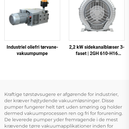
Industriel oliefri tørvane-
2,2 kW sidekanalblæser 3-
vakuumpumpe
faset | 2GH 610-H16
højtryksringblæser til CNC
og beluftning
Kraftige tørstøvsugere er afgørende for industrier,
der kræver højtydende vakuumløsninger. Disse
pumper fungerer helt tørt uden smøring og holder
dermed vakuumprocessen ren og fri for forurening.
De leverede pumper yder fremragende i de mest
krævende tørre vakuumapplikationer inden for