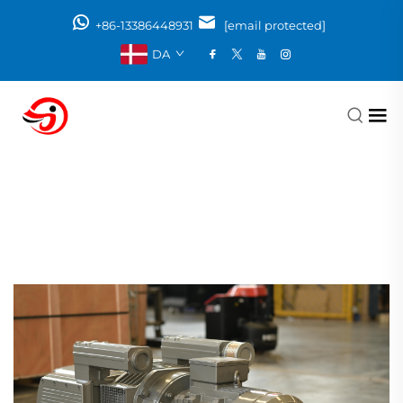
+86-13386448931
[email protected]
DA