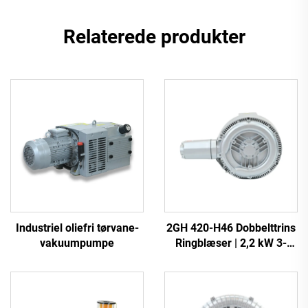
Relaterede produkter
Industriel oliefri tørvane-
2GH 420-H46 Dobbelttrins
vakuumpumpe
Ringblæser | 2,2 kW 3-
faset Højtryksluftpumpe