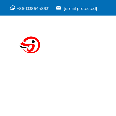
+86-13386448931
[email protected]