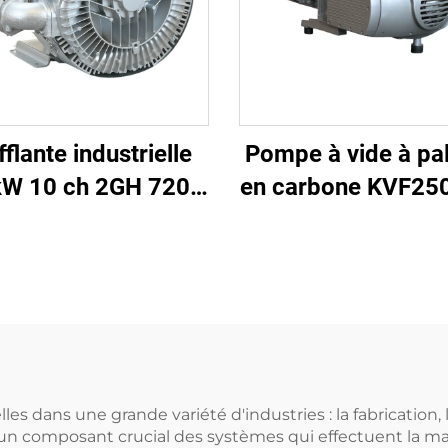
flante industrielle
Pompe à vide à pal
kW 10 ch 2GH 720-
en carbone KVF250
H57
imprimerie et emb
| 250 m³/h
es dans une grande variété d'industries : la fabrication, l
un composant crucial des systèmes qui effectuent la ma