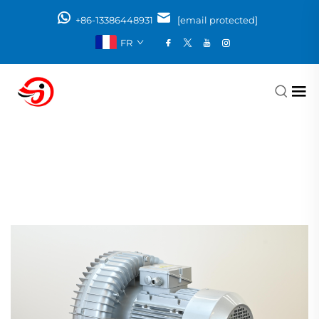
+86-13386448931
[email protected]
FR