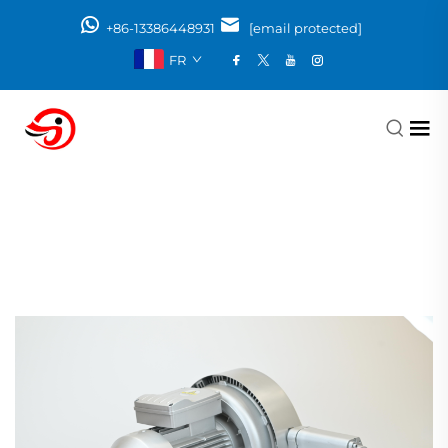
+86-13386448931
[email protected]
FR