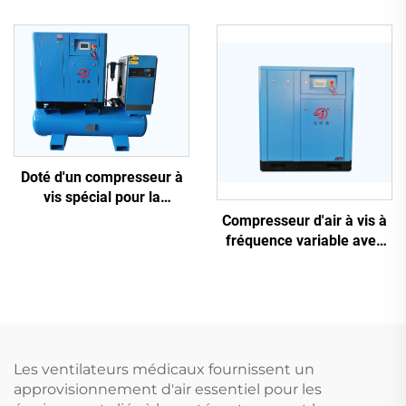
air haute pression 2,2 kW
| Débit d'air de 110 m³/h
triphasée
pour spa et bassin
Doté d'un compresseur à
vis spécial pour la
découpe laser
Compresseur d'air à vis à
fréquence variable avec
aimant permanent
Les ventilateurs médicaux fournissent un
approvisionnement d'air essentiel pour les