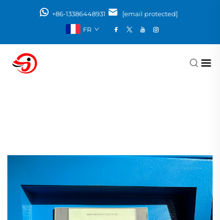
+86-13386448931
[email protected]
FR