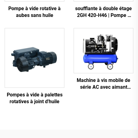
Pompe à vide rotative à
soufflante à double étage
aubes sans huile
2GH 420-H46 | Pompe à
air haute pression 2,2 kW
triphasée
Machine à vis mobile de
série AC avec aimant
permanent, conversion de
Pompes à vide à palettes
fréquence et double
rotatives à joint d'huile
réservoir