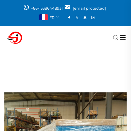
+86-13386448931
[email protected]
FR