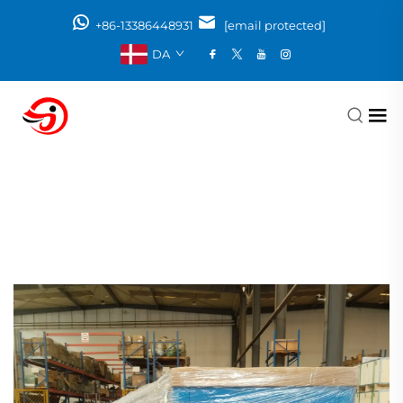
+86-13386448931
[email protected]
DA