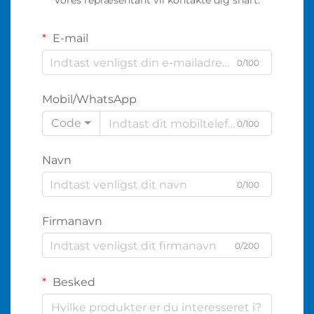
Vores repræsentant vil kontakte dig snart.
E-mail
0/100
Mobil/WhatsApp
Code
0/100
Navn
0/100
Firmanavn
0/200
Besked